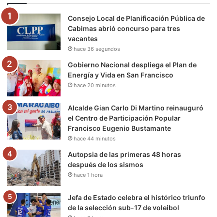
o
e
b
g
r
k
Consejo Local de Planificación Pública de
o
r
e
r
a
Cabimas abrió concurso para tres
vacantes
k
a
m
hace 36 segundos
m
Gobierno Nacional despliega el Plan de
Energía y Vida en San Francisco
hace 20 minutos
Alcalde Gian Carlo Di Martino reinauguró
el Centro de Participación Popular
Francisco Eugenio Bustamante
hace 44 minutos
Autopsia de las primeras 48 horas
después de los sismos
hace 1 hora
Jefa de Estado celebra el histórico triunfo
de la selección sub-17 de voleibol