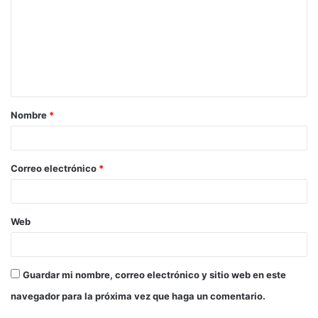
m
e
n
t
a
Nombre
*
r
i
o
Correo electrónico
*
*
Web
Guardar mi nombre, correo electrónico y sitio web en este
navegador para la próxima vez que haga un comentario.