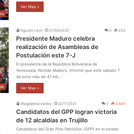
Ver Mas »
ira
Agustin Leon
07/06/2025
0
233
Presidente Maduro celebra
realización de Asambleas de
Postulación este 7-J
El presidente de la República Bolivariana de
Venezuela, Nicolás Maduro, informó que este sábado 7
de junio más de 47 mil…
da
Ver Mas »
Magdalena Valdez
22/11/2021
0
3.647
Candidatos del GPP logran victoria
de 12 alcaldías en Trujillo
Candidatos del Gran Polo Patriótico (GPP) en el estado