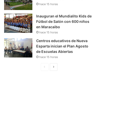
hace 15 horas
Inauguran el Mundialito Kids de
Fútbol de Salón con 600 niños
en Maracaibo
hace 15 horas
Centros educativos de Nueva
Esparta inician el Plan Agosto
de Escuelas Abiertas
hace 15 horas
P
S
á
i
g
g
i
u
n
i
a
e
A
n