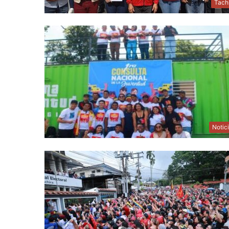
Tach
Notic