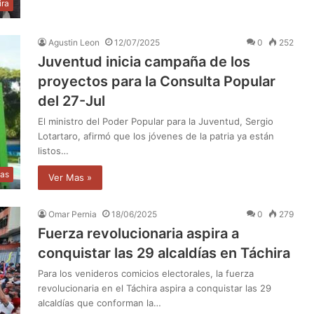
ira
Agustin Leon
12/07/2025
0
252
Juventud inicia campaña de los
proyectos para la Consulta Popular
del 27-Jul
El ministro del Poder Popular para la Juventud, Sergio
Lotartaro, afirmó que los jóvenes de la patria ya están
listos…
ias
Ver Mas »
Omar Pernia
18/06/2025
0
279
Fuerza revolucionaria aspira a
conquistar las 29 alcaldías en Táchira
Para los venideros comicios electorales, la fuerza
revolucionaria en el Táchira aspira a conquistar las 29
alcaldías que conforman la…