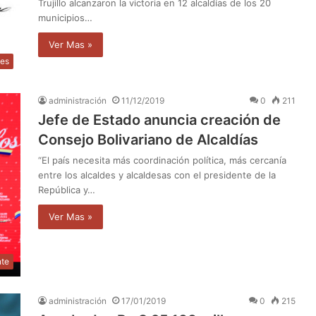
Trujillo alcanzaron la victoria en 12 alcaldías de los 20
municipios…
Ver Mas »
les
administración
11/12/2019
0
211
Jefe de Estado anuncia creación de
Consejo Bolivariano de Alcaldías
“El país necesita más coordinación política, más cercanía
entre los alcaldes y alcaldesas con el presidente de la
República y…
Ver Mas »
nte
administración
17/01/2019
0
215