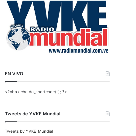
r
:
EN VIVO
<?php echo do_shortcode(‘‘); ?>
Tweets de YVKE Mundial
Tweets by YVKE_Mundial