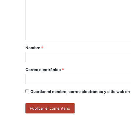
m
e
n
t
a
Nombre
*
r
i
o
Correo electrónico
*
*
Guardar mi nombre, correo electrónico y sitio web en