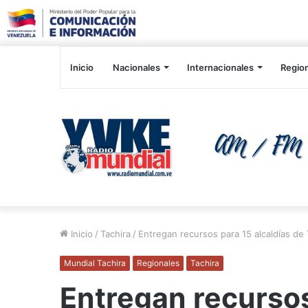
Inicio
Nacionales
Internacionales
Regio
Inicio
/
Tachira
/
Entregan recursos para 15 alcaldías de 
Mundial Tachira
Regionales
Tachira
Entregan recursos