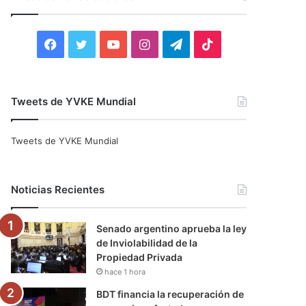
r
:
F
T
Y
I
T
T
a
w
o
n
e
i
c
i
u
s
l
k
Tweets de YVKE Mundial
e
t
T
t
e
T
Tweets de YVKE Mundial
b
t
u
a
g
o
o
e
b
g
r
k
Noticias Recientes
o
r
e
r
a
Senado argentino aprueba la ley
k
a
m
de Inviolabilidad de la
Propiedad Privada
m
hace 1 hora
BDT financia la recuperación de