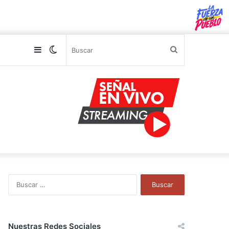
Sidebar
Switch
Buscar
skin
B
u
s
c
a
Nuestras Redes Sociales