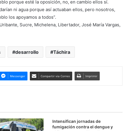
eblo porque esté la oposición, no, en cambio ellos sí.
darían ni agua porque así actuaban ellos, pero nosotros,
eblo los apoyamos a todos”.
 Uribante, Sucre, Michelena, Libertador, José María Vargas,
s
desarrollo
Táchira
Messenger
Compartir via Correo
Imprimir
Intensifican jornadas de
fumigación contra el dengue y