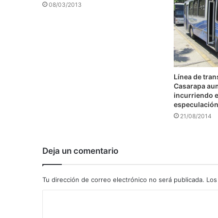
08/03/2013
Línea de tra
Casarapa au
incurriendo e
especulació
21/08/2014
Deja un comentario
Tu dirección de correo electrónico no será publicada.
Los
C
o