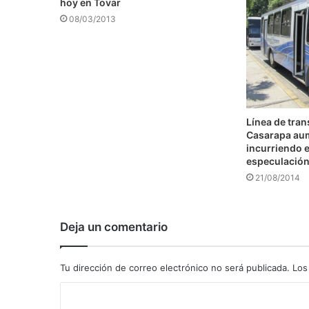
hoy en Tovar
08/03/2013
Línea de tra
Casarapa au
incurriendo e
especulació
21/08/2014
Deja un comentario
Tu dirección de correo electrónico no será publicada.
Los
C