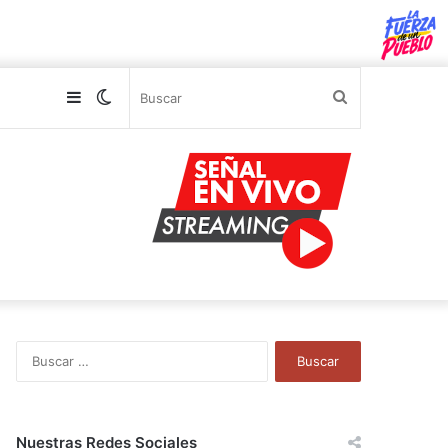
Sidebar
Switch
Buscar
skin
B
u
s
c
a
Nuestras Redes Sociales