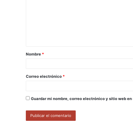
o
m
e
n
t
a
Nombre
*
r
i
o
Correo electrónico
*
*
Guardar mi nombre, correo electrónico y sitio web en