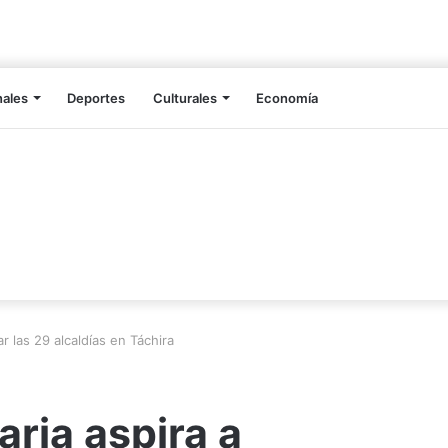
nales
Deportes
Culturales
Economía
r las 29 alcaldías en Táchira
aria aspira a