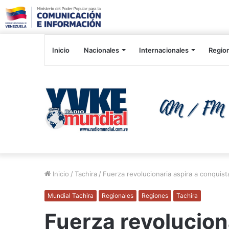
Inicio
Nacionales
Internacionales
Regio
Inicio
/
Tachira
/
Fuerza revolucionaria aspira a conquista
Mundial Tachira
Regionales
Regiones
Tachira
Fuerza revolucion