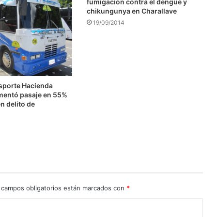
fumigación contra el dengue y
chikungunya en Charallave
19/09/2014
nsporte Hacienda
mentó pasaje en 55%
n delito de
n
 campos obligatorios están marcados con
*