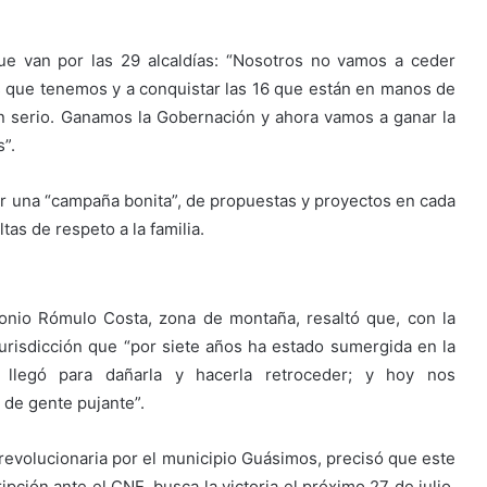
que van por las 29 alcaldías: “Nosotros no vamos a ceder
s que tenemos y a conquistar las 16 que están en manos de
n serio. Ganamos la Gobernación y ahora vamos a ganar la
s”.
izar una “campaña bonita”, de propuestas y proyectos en cada
tas de respeto a la familia.
tonio Rómulo Costa, zona de montaña, resaltó que, con la
jurisdicción que “por siete años ha estado sumergida en la
llegó para dañarla y hacerla retroceder; y hoy nos
de gente pujante”.
a revolucionaria por el municipio Guásimos, precisó que este
pción ante el CNE, busca la victoria el próximo 27 de julio,