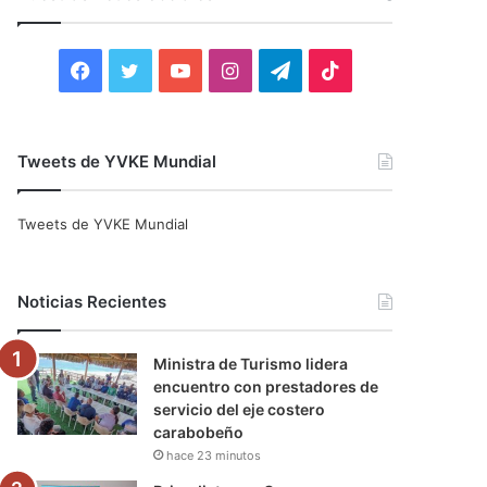
r
:
F
T
Y
I
T
T
a
w
o
n
e
i
c
i
u
s
l
k
Tweets de YVKE Mundial
e
t
T
t
e
T
Tweets de YVKE Mundial
b
t
u
a
g
o
o
e
b
g
r
k
Noticias Recientes
o
r
e
r
a
Ministra de Turismo lidera
k
a
m
encuentro con prestadores de
servicio del eje costero
m
carabobeño
hace 23 minutos