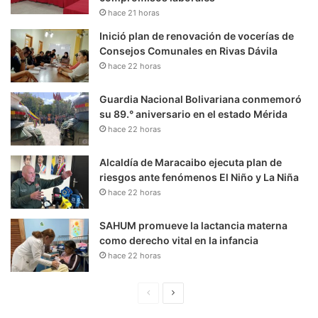
hace 21 horas
Inició plan de renovación de vocerías de
Consejos Comunales en Rivas Dávila
hace 22 horas
Guardia Nacional Bolivariana conmemoró
su 89.° aniversario en el estado Mérida
hace 22 horas
Alcaldía de Maracaibo ejecuta plan de
riesgos ante fenómenos El Niño y La Niña
hace 22 horas
SAHUM promueve la lactancia materna
como derecho vital en la infancia
hace 22 horas
P
S
á
i