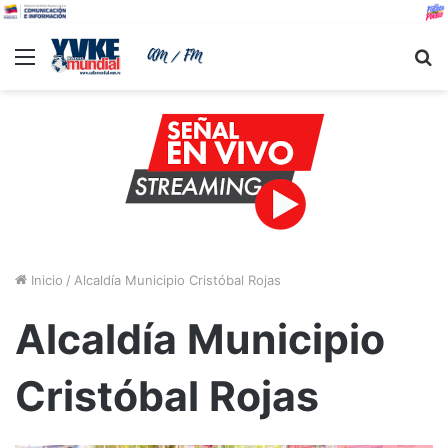
Menu
B
Inicio
/
Alcaldía Municipio Cristóbal Rojas
Alcaldía Municipio
Cristóbal Rojas