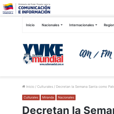
Inicio
Nacionales
Internacionales
Regio
Inicio
/
Culturales
/
Decretan la Semana Santa como Patri
Culturales
Miranda
Nacionales
Decretan la Sema