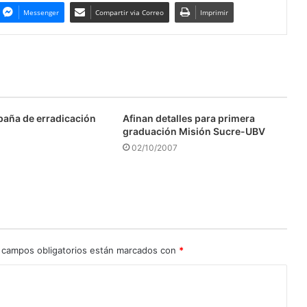
Messenger
Compartir via Correo
Imprimir
aña de erradicación
Afinan detalles para primera
graduación Misión Sucre-UBV
02/10/2007
 campos obligatorios están marcados con
*