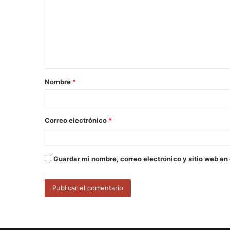
m
e
n
t
a
Nombre
*
r
i
o
Correo electrónico
*
*
Guardar mi nombre, correo electrónico y sitio web en