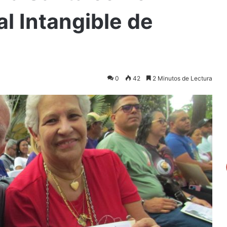
al Intangible de
0
42
2 Minutos de Lectura