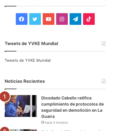
r
:
F
T
Y
I
T
T
a
w
o
n
e
i
c
i
u
s
l
k
Tweets de YVKE Mundial
e
t
T
t
e
T
Tweets de YVKE Mundial
b
t
u
a
g
o
o
e
b
g
r
k
Noticias Recientes
o
r
e
r
a
Diosdado Cabello ratifica
k
a
m
cumplimiento de protocolos de
seguridad en demolición en La
m
Guaira
hace 3 minutos