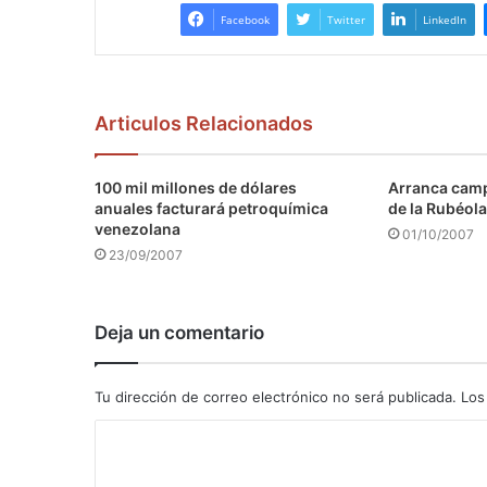
Facebook
Twitter
LinkedIn
Articulos Relacionados
100 mil millones de dólares
Arranca camp
anuales facturará petroquímica
de la Rubéola
venezolana
01/10/2007
23/09/2007
Deja un comentario
Tu dirección de correo electrónico no será publicada.
Los
C
o