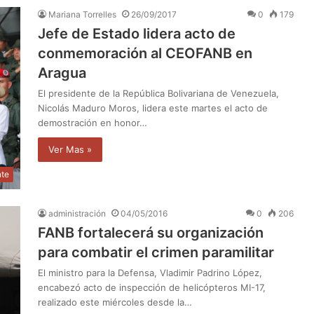
Mariana Torrelles
26/09/2017
0
179
Jefe de Estado lidera acto de
conmemoración al CEOFANB en
Aragua
El presidente de la República Bolivariana de Venezuela,
Nicolás Maduro Moros, lidera este martes el acto de
demostración en honor…
Ver Mas »
nte
administración
04/05/2016
0
206
FANB fortalecerá su organización
para combatir el crimen paramilitar
El ministro para la Defensa, Vladimir Padrino López,
encabezó acto de inspección de helicópteros MI-17,
realizado este miércoles desde la…