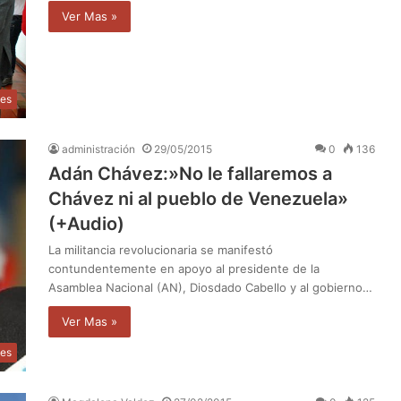
Ver Mas »
les
administración
29/05/2015
0
136
Adán Chávez:»No le fallaremos a
Chávez ni al pueblo de Venezuela»
(+Audio)
La militancia revolucionaria se manifestó
contundentemente en apoyo al presidente de la
Asamblea Nacional (AN), Diosdado Cabello y al gobierno…
Ver Mas »
les