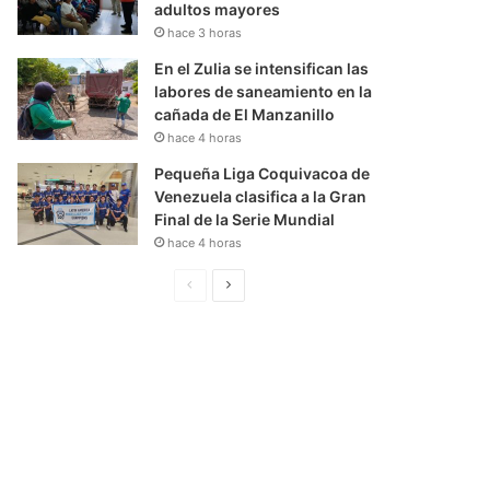
adultos mayores
hace 3 horas
En el Zulia se intensifican las
labores de saneamiento en la
cañada de El Manzanillo
hace 4 horas
Pequeña Liga Coquivacoa de
Venezuela clasifica a la Gran
Final de la Serie Mundial
hace 4 horas
P
S
á
i
g
g
i
u
n
i
a
e
A
n