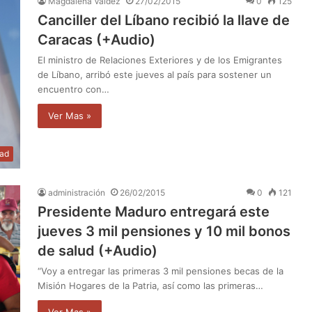
Magdalena Valdez
27/02/2015
0
125
Canciller del Líbano recibió la llave de
Caracas (+Audio)
El ministro de Relaciones Exteriores y de los Emigrantes
de Líbano, arribó este jueves al país para sostener un
encuentro con…
Ver Mas »
dad
administración
26/02/2015
0
121
Presidente Maduro entregará este
jueves 3 mil pensiones y 10 mil bonos
de salud (+Audio)
“Voy a entregar las primeras 3 mil pensiones becas de la
Misión Hogares de la Patria, así como las primeras…
Ver Mas »