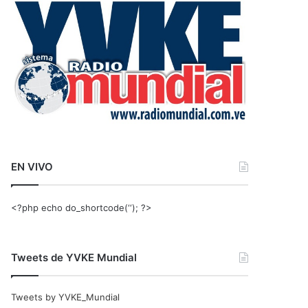
r
:
EN VIVO
<?php echo do_shortcode(‘‘); ?>
Tweets de YVKE Mundial
Tweets by YVKE_Mundial