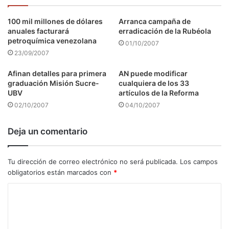
100 mil millones de dólares
Arranca campaña de
anuales facturará
erradicación de la Rubéola
petroquímica venezolana
01/10/2007
23/09/2007
Afinan detalles para primera
AN puede modificar
graduación Misión Sucre-
cualquiera de los 33
UBV
artículos de la Reforma
02/10/2007
04/10/2007
Deja un comentario
Tu dirección de correo electrónico no será publicada.
Los campos
obligatorios están marcados con
*
C
o
m