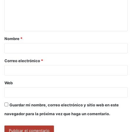
e
n
t
a
Nombre
*
r
i
o
Correo electrónico
*
*
Web
Guardar mi nombre, correo electrónico y sitio web en este
navegador para la próxima vez que haga un comentario.