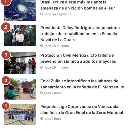
Brasil activa alerta máxima ante la
o
r
e
r
a
amenaza de un ciclón bomba en el sur
hace 54 segundos
k
a
m
m
Presidenta Delcy Rodríguez inspecciona
trabajos de rehabilitación en la Escuela
Naval de La Guaira
hace 28 minutos
Protección Civil Mérida dictó taller de
prevención sísmica a adultos mayores
hace 29 minutos
En el Zulia se intensifican las labores de
saneamiento en la cañada de El Manzanillo
hace 1 hora
Pequeña Liga Coquivacoa de Venezuela
clasifica a la Gran Final de la Serie Mundial
hace 1 hora