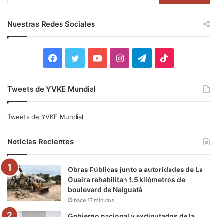
s
c
Nuestras Redes Sociales
a
r
:
F
T
Y
I
T
T
a
w
o
n
e
i
Tweets de YVKE Mundial
c
i
u
s
l
k
e
t
T
t
e
T
Tweets de YVKE Mundial
b
t
u
a
g
o
Noticias Recientes
o
e
b
g
r
k
Obras Públicas junto a autoridades de La
o
r
e
r
a
Guaira rehabilitan 1.5 kilómetros del
boulevard de Naiguatá
k
a
m
hace 17 minutos
m
Gobierno nacional y exdiputados de la