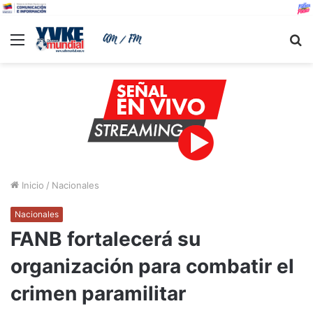
Menu
B
Inicio
/
Nacionales
Nacionales
FANB fortalecerá su
organización para combatir el
crimen paramilitar