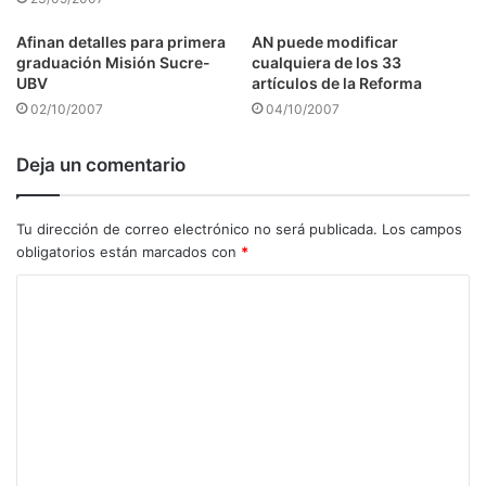
Afinan detalles para primera
AN puede modificar
graduación Misión Sucre-
cualquiera de los 33
UBV
artículos de la Reforma
02/10/2007
04/10/2007
Deja un comentario
Tu dirección de correo electrónico no será publicada.
Los campos
obligatorios están marcados con
*
C
o
m
e
n
t
a