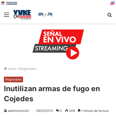
Menu
B
Inicio
/
Regionales
Regionales
Inutilizan armas de fugo en
Cojedes
administración
29/05/2015
0
308
1 minuto de lectura