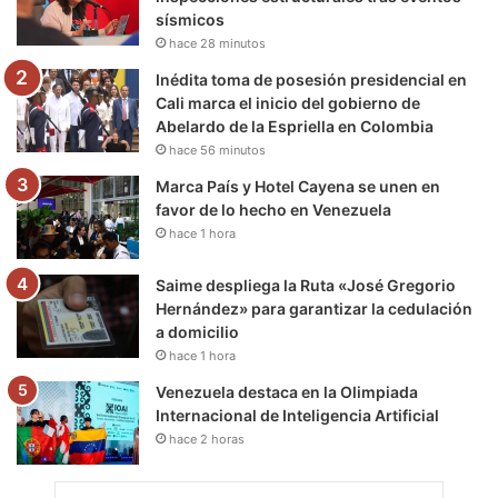
sísmicos
k
a
m
hace 28 minutos
m
Inédita toma de posesión presidencial en
Cali marca el inicio del gobierno de
Abelardo de la Espriella en Colombia
hace 56 minutos
Marca País y Hotel Cayena se unen en
favor de lo hecho en Venezuela
hace 1 hora
Saime despliega la Ruta «José Gregorio
Hernández» para garantizar la cedulación
a domicilio
hace 1 hora
Venezuela destaca en la Olimpiada
Internacional de Inteligencia Artificial
hace 2 horas