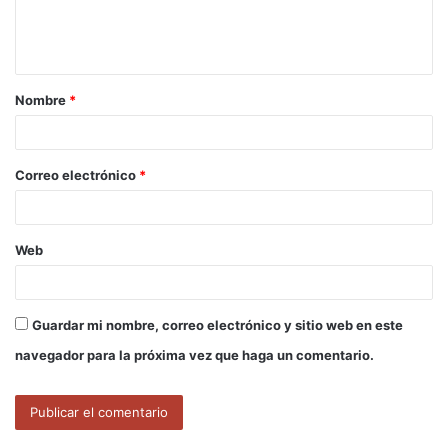
n
t
a
Nombre
*
r
i
o
Correo electrónico
*
*
Web
Guardar mi nombre, correo electrónico y sitio web en este
navegador para la próxima vez que haga un comentario.