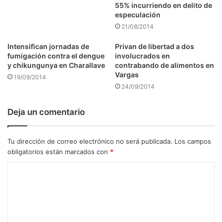
55% incurriendo en delito de
especulación
21/08/2014
Intensifican jornadas de
Privan de libertad a dos
fumigación contra el dengue
involucrados en
y chikungunya en Charallave
contrabando de alimentos en
Vargas
19/09/2014
24/09/2014
Deja un comentario
Tu dirección de correo electrónico no será publicada.
Los campos
obligatorios están marcados con
*
C
o
m
e