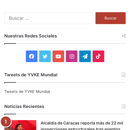
B
u
s
c
Nuestras Redes Sociales
a
r
:
F
T
Y
I
T
T
a
w
o
n
e
i
Tweets de YVKE Mundial
c
i
u
s
l
k
e
t
T
t
e
T
Tweets de YVKE Mundial
b
t
u
a
g
o
Noticias Recientes
o
e
b
g
r
k
Alcaldía de Caracas reporta más de 22 mil
o
r
e
r
a
inspecciones estructurales tras eventos