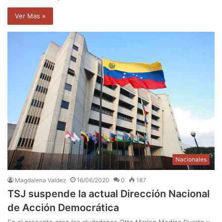
Ver Mas »
Nacionales
Magdalena Valdez
16/06/2020
0
187
TSJ suspende la actual Dirección Nacional
de Acción Democrática
En el presente caso los ciudadanos Otto Marlon Medina Duarte y