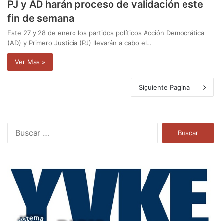
PJ y AD harán proceso de validación este
fin de semana
Este 27 y 28 de enero los partidos políticos Acción Democrática
(AD) y Primero Justicia (PJ) llevarán a cabo el…
Ver Mas »
Siguiente Pagina
B
u
s
c
a
r
: