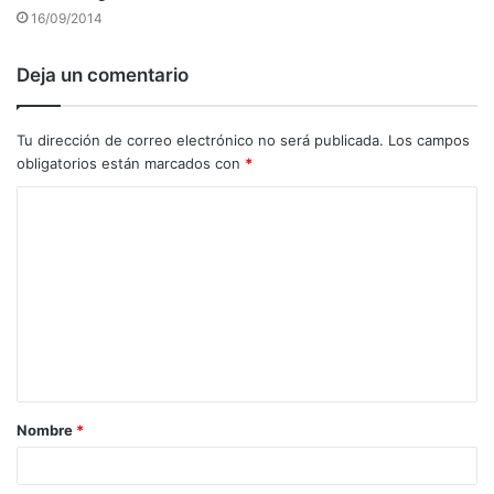
16/09/2014
Deja un comentario
Tu dirección de correo electrónico no será publicada.
Los campos
obligatorios están marcados con
*
C
o
m
e
n
t
a
Nombre
*
r
i