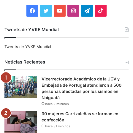
:
F
T
Y
I
T
T
a
w
o
n
e
i
Tweets de YVKE Mundial
c
i
u
s
l
k
e
t
T
t
e
T
Tweets de YVKE Mundial
b
t
u
a
g
o
Noticias Recientes
o
e
b
g
r
k
Vicerrectorado Académico de la UCV y
o
r
e
r
a
Embajada de Portugal atendieron a 500
personas afectadas por los sismos en
k
a
m
Naiguatá
hace 2 minutos
m
30 mujeres Carrizaleñas se forman en
confección
hace 31 minutos