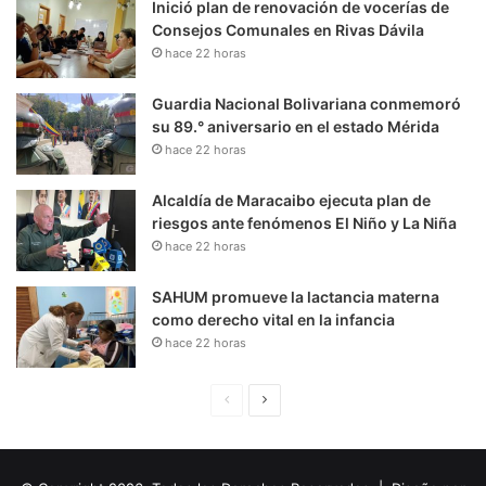
Inició plan de renovación de vocerías de
Consejos Comunales en Rivas Dávila
hace 22 horas
Guardia Nacional Bolivariana conmemoró
su 89.° aniversario en el estado Mérida
hace 22 horas
Alcaldía de Maracaibo ejecuta plan de
riesgos ante fenómenos El Niño y La Niña
hace 22 horas
SAHUM promueve la lactancia materna
como derecho vital en la infancia
hace 22 horas
P
S
á
i
g
g