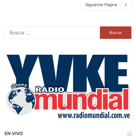
Siguiente Pagina
B
u
s
c
a
r
:
EN VIVO