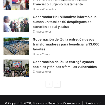
Francisco Eugenio Bustamante
hace 45 minutos
Gobernador Neil Villamizar informó que
suman un total de 69 despliegues de
atención social y salud
hace 2 horas
Gobernación del Zulia entregó nuevos
transformadores para beneficiar a 13.000
familias
hace 2 horas
Gobernación del Zulia entregó ayudas
sociales y ténicas a familias vulnerables
hace 2 horas
P
S
á
i
g
g
© Copyright 2026, Todos los Derechos Reservados | Diseño por
i
u