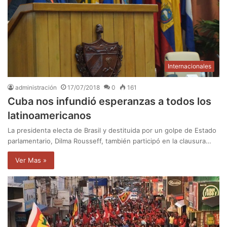
Internacionales
administración
17/07/2018
0
161
Cuba nos infundió esperanzas a todos los
latinoamericanos
La presidenta electa de Brasil y destituida por un golpe de Estado
parlamentario, Dilma Rousseff, también participó en la clausura…
Ver Mas »