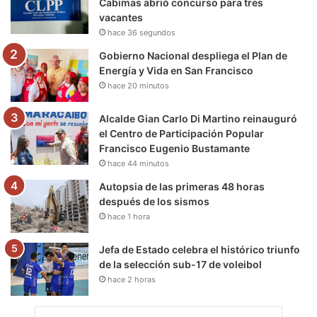
Cabimas abrió concurso para tres
vacantes
k
a
m
hace 36 segundos
m
Gobierno Nacional despliega el Plan de
Energía y Vida en San Francisco
hace 20 minutos
Alcalde Gian Carlo Di Martino reinauguró
el Centro de Participación Popular
Francisco Eugenio Bustamante
hace 44 minutos
Autopsia de las primeras 48 horas
después de los sismos
hace 1 hora
Jefa de Estado celebra el histórico triunfo
de la selección sub-17 de voleibol
hace 2 horas