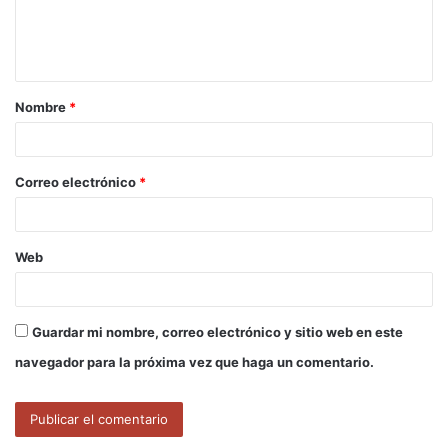
n
t
a
Nombre
*
r
i
o
Correo electrónico
*
*
Web
Guardar mi nombre, correo electrónico y sitio web en este
navegador para la próxima vez que haga un comentario.