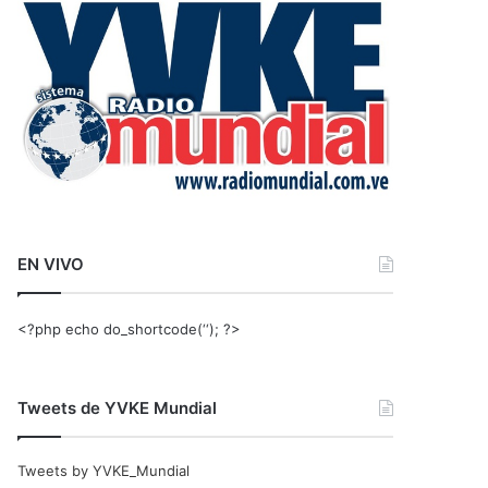
r
:
EN VIVO
<?php echo do_shortcode(‘‘); ?>
Tweets de YVKE Mundial
Tweets by YVKE_Mundial