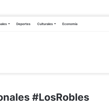
nales
Deportes
Culturales
Economía
onales #LosRobles