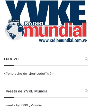
r
:
EN VIVO
<?php echo do_shortcode(‘‘); ?>
Tweets de YVKE Mundial
Tweets by YVKE_Mundial