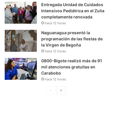
Entregada Unidad de Cuidados
Intensivos Pediátrica en el Zulia
completamente renovada
hace 12 horas
Naguanagua presentó la
programación de las fiestas de
la Virgen de Begoña
hace 12 horas
0800-Bigote realizó más de 91
mil atenciones gratuitas en
Carabobo
hace 12 horas
P
S
á
i
g
g
i
u
n
i