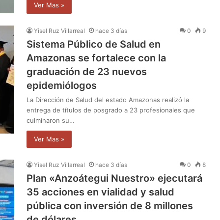
Ver Mas »
Yisel Ruz Villarreal
hace 3 días
0
9
Sistema Público de Salud en
Amazonas se fortalece con la
graduación de 23 nuevos
epidemiólogos
La Dirección de Salud del estado Amazonas realizó la
entrega de títulos de posgrado a 23 profesionales que
culminaron su…
Ver Mas »
Yisel Ruz Villarreal
hace 3 días
0
8
Plan «Anzoátegui Nuestro» ejecutará
35 acciones en vialidad y salud
pública con inversión de 8 millones
de dólares