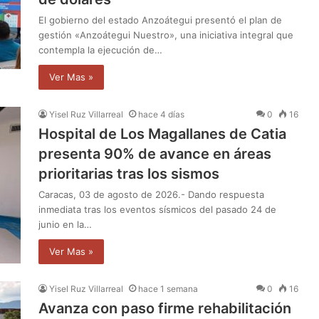
El gobierno del estado Anzoátegui presentó el plan de
gestión «Anzoátegui Nuestro», una iniciativa integral que
contempla la ejecución de…
Ver Mas »
Yisel Ruz Villarreal
hace 4 días
0
16
Hospital de Los Magallanes de Catia
presenta 90% de avance en áreas
prioritarias tras los sismos
Caracas, 03 de agosto de 2026.- Dando respuesta
inmediata tras los eventos sísmicos del pasado 24 de
junio en la…
Ver Mas »
Yisel Ruz Villarreal
hace 1 semana
0
16
Avanza con paso firme rehabilitación