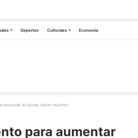
nales
Deportes
Culturales
Economía
 muscular al causar varias muertes
nto para aumentar