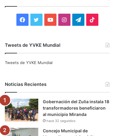
r
:
F
T
Y
I
T
T
a
w
o
n
e
i
c
i
u
s
l
k
Tweets de YVKE Mundial
e
t
T
t
e
T
Tweets de YVKE Mundial
b
t
u
a
g
o
o
e
b
g
r
k
Noticias Recientes
o
r
e
r
a
Gobernación del Zulia instala 18
k
a
m
transformadores beneficiaron
al municipio Miranda
m
hace 32 segundos
Concejo Municipal de