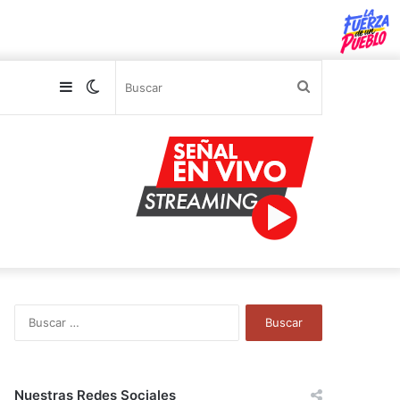
Sidebar
Switch
Buscar
skin
B
u
s
c
a
Nuestras Redes Sociales