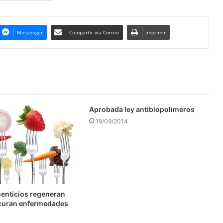
Messenger
Compartir via Correo
Imprimir
Aprobada ley antibiopolímeros
19/09/2014
enticios regeneran
y curan enfermedades