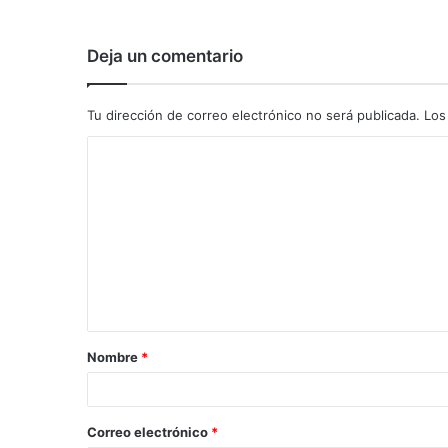
Deja un comentario
Tu dirección de correo electrónico no será publicada.
Los
C
o
m
e
n
t
a
Nombre
*
r
i
o
Correo electrónico
*