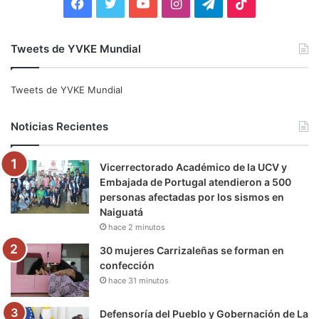
F
T
Y
I
T
T
a
w
o
n
e
i
Tweets de YVKE Mundial
c
i
u
s
l
k
e
t
T
t
e
T
Tweets de YVKE Mundial
b
t
u
a
g
o
Noticias Recientes
o
e
b
g
r
k
Vicerrectorado Académico de la UCV y
o
r
e
r
a
Embajada de Portugal atendieron a 500
personas afectadas por los sismos en
k
a
m
Naiguatá
hace 2 minutos
m
30 mujeres Carrizaleñas se forman en
confección
hace 31 minutos
Defensoría del Pueblo y Gobernación de La