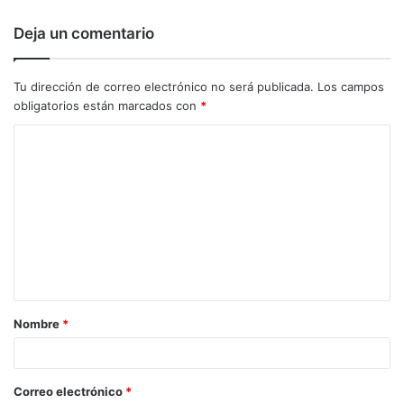
Deja un comentario
Tu dirección de correo electrónico no será publicada.
Los campos
obligatorios están marcados con
*
C
o
m
e
n
t
a
Nombre
*
r
i
o
Correo electrónico
*