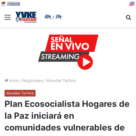
Menu
B
Inicio
/
Regionales
/
Mundial Tachira
Mundial Tachira
Plan Ecosocialista Hogares de
la Paz iniciará en
comunidades vulnerables de