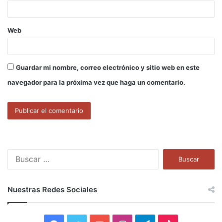
*
Web
Guardar mi nombre, correo electrónico y sitio web en este
navegador para la próxima vez que haga un comentario.
B
u
s
c
Nuestras Redes Sociales
a
r
: