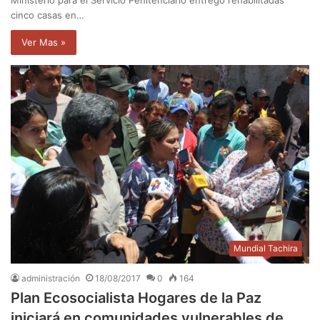
cinco casas en…
Ver Mas »
Mundial Tachira
administración
18/08/2017
0
164
Plan Ecosocialista Hogares de la Paz
iniciará en comunidades vulnerables de