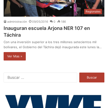
Regionales
administración
09/05/2016
0
186
Inauguran escuela Arjona NER 107 en
Táchira
Con una inversión superior a los tres millones setecientos mil
bolívares, el Gobierno del Táchira dejó inaugurada este lunes la…
Ver Mas »
B
u
s
c
a
r
: