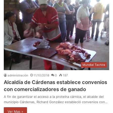
Mundial Tachira
administración
11/10/2018
0
197
Alcaldía de Cárdenas establece convenios
con comercializadores de ganado
A fin de garantizar el acceso a la proteína cárnica, el alcalde del
municipio Cárdenas, Richard González estableció convenios con…
Ver Mas »