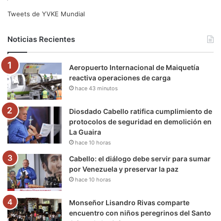
e
t
T
t
e
T
Tweets de YVKE Mundial
b
t
u
a
g
o
Noticias Recientes
o
e
b
g
r
k
Aeropuerto Internacional de Maiquetía
o
r
e
r
a
reactiva operaciones de carga
hace 43 minutos
k
a
m
m
Diosdado Cabello ratifica cumplimiento de
protocolos de seguridad en demolición en
La Guaira
hace 10 horas
Cabello: el diálogo debe servir para sumar
por Venezuela y preservar la paz
hace 10 horas
Monseñor Lisandro Rivas comparte
encuentro con niños peregrinos del Santo