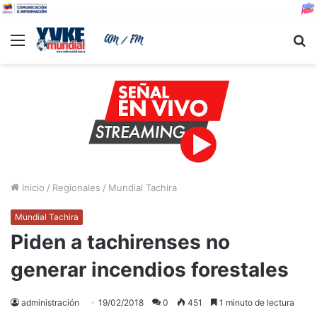
Menu
B
Inicio
/
Regionales
/
Mundial Tachira
Mundial Tachira
Piden a tachirenses no
generar incendios forestales
administración
19/02/2018
0
451
1 minuto de lectura