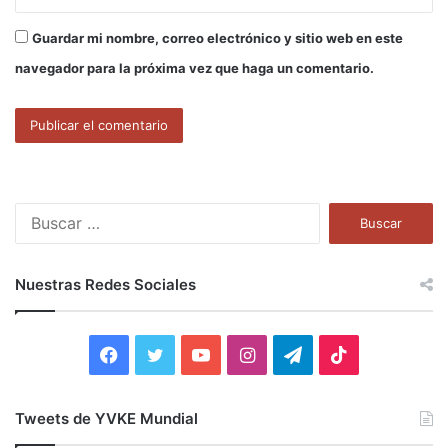
Guardar mi nombre, correo electrónico y sitio web en este
navegador para la próxima vez que haga un comentario.
B
u
s
c
Nuestras Redes Sociales
a
r
:
F
T
Y
I
T
T
a
w
o
n
e
i
Tweets de YVKE Mundial
c
i
u
s
l
k