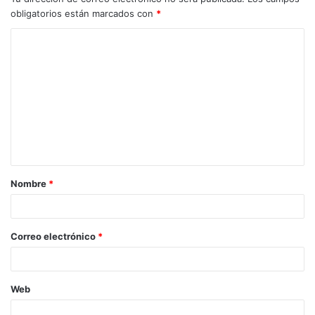
obligatorios están marcados con
*
C
o
m
e
n
t
a
Nombre
*
r
i
o
Correo electrónico
*
*
Web