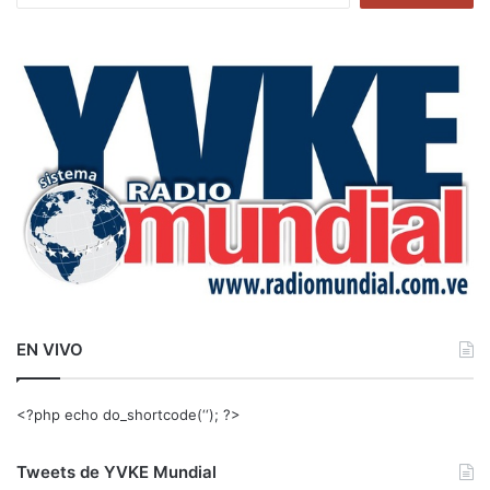
s
c
a
r
:
EN VIVO
<?php echo do_shortcode(‘‘); ?>
Tweets de YVKE Mundial