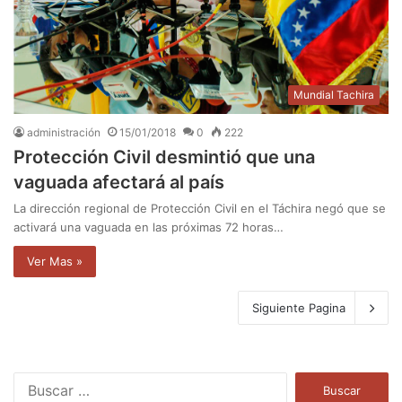
Mundial Tachira
administración
15/01/2018
0
222
Protección Civil desmintió que una
vaguada afectará al país
La dirección regional de Protección Civil en el Táchira negó que se
activará una vaguada en las próximas 72 horas…
Ver Mas »
Siguiente Pagina
B
u