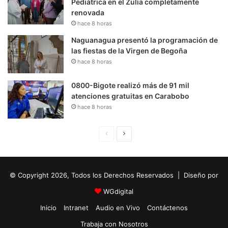
Pediátrica en el Zulia completamente
renovada
hace 8 horas
Naguanagua presentó la programación de
las fiestas de la Virgen de Begoña
hace 8 horas
0800-Bigote realizó más de 91 mil
atenciones gratuitas en Carabobo
hace 8 horas
P
S
á
i
g
g
© Copyright 2026, Todos los Derechos Reservados | Diseño por
i
u
n
i
WGdigital
a
e
Inicio
Intranet
Audio en Vivo
Contáctenos
A
n
Trabaja con Nosotros