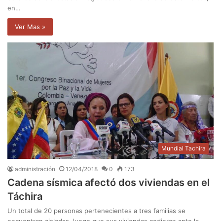
en…
Ver Mas »
Mundial Tachira
administración
12/04/2018
0
173
Cadena sísmica afectó dos viviendas en el
Táchira
Un total de 20 personas pertenecientes a tres familias se
encuentran aisladas, luego que sus viviendas cedieran ante la