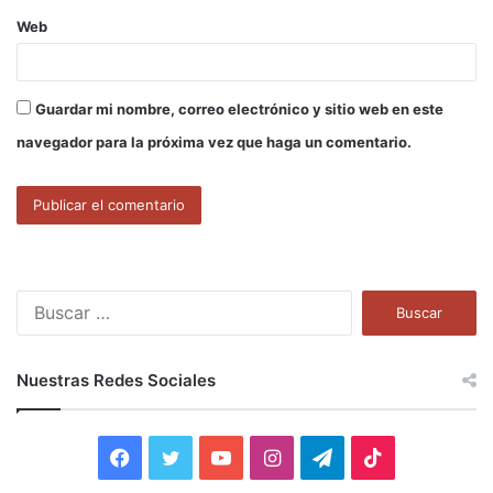
Web
Guardar mi nombre, correo electrónico y sitio web en este
navegador para la próxima vez que haga un comentario.
B
u
s
c
Nuestras Redes Sociales
a
r
:
F
T
Y
I
T
T