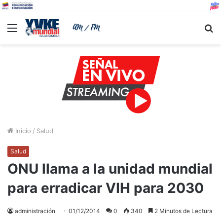
Menu
B
Inicio
/
Salud
Salud
ONU llama a la unidad mundial
para erradicar VIH para 2030
administración
01/12/2014
0
340
2 Minutos de Lectura