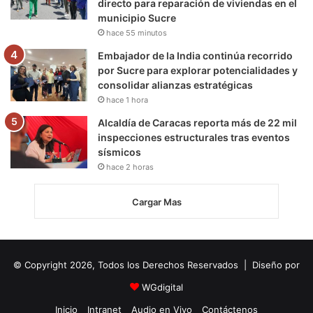
directo para reparación de viviendas en el
municipio Sucre
hace 55 minutos
Embajador de la India continúa recorrido
por Sucre para explorar potencialidades y
consolidar alianzas estratégicas
hace 1 hora
Alcaldía de Caracas reporta más de 22 mil
inspecciones estructurales tras eventos
sísmicos
hace 2 horas
Cargar Mas
© Copyright 2026, Todos los Derechos Reservados | Diseño por
WGdigital
Inicio
Intranet
Audio en Vivo
Contáctenos