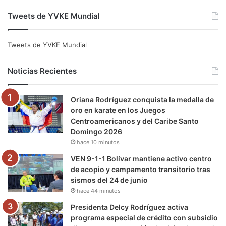
a
w
o
n
e
i
Tweets de YVKE Mundial
c
i
u
s
l
k
e
t
T
t
e
T
Tweets de YVKE Mundial
b
t
u
a
g
o
Noticias Recientes
o
e
b
g
r
k
Oriana Rodríguez conquista la medalla de
o
r
e
r
a
oro en karate en los Juegos
Centroamericanos y del Caribe Santo
k
a
m
Domingo 2026
hace 10 minutos
m
VEN 9-1-1 Bolívar mantiene activo centro
de acopio y campamento transitorio tras
sismos del 24 de junio
hace 44 minutos
Presidenta Delcy Rodríguez activa
programa especial de crédito con subsidio