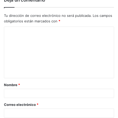
Tu dirección de correo electrónico no será publicada.
Los campos
obligatorios están marcados con
*
C
o
m
e
n
t
a
Nombre
*
r
i
o
Correo electrónico
*
*