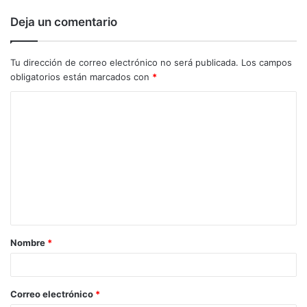
Deja un comentario
Tu dirección de correo electrónico no será publicada.
Los campos
obligatorios están marcados con
*
C
o
m
e
n
t
a
Nombre
*
r
i
o
Correo electrónico
*
*