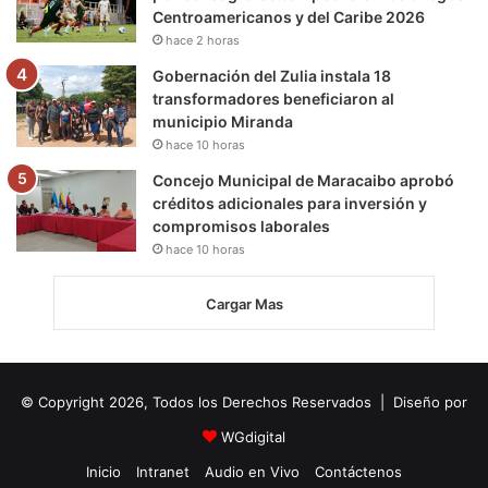
Centroamericanos y del Caribe 2026
hace 2 horas
Gobernación del Zulia instala 18
transformadores beneficiaron al
municipio Miranda
hace 10 horas
Concejo Municipal de Maracaibo aprobó
créditos adicionales para inversión y
compromisos laborales
hace 10 horas
Cargar Mas
© Copyright 2026, Todos los Derechos Reservados | Diseño por
WGdigital
Inicio
Intranet
Audio en Vivo
Contáctenos