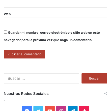
Web
Guardar mi nombre, correo electrónico y sitio web en este
navegador para la próxima vez que haga un comentario.
B
u
s
c
Nuestras Redes Sociales
a
r
:
F
T
Y
I
T
T