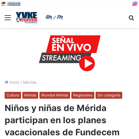
Menu
B
Inicio
/
Mérida
Cultura
Mérida
Mundial Mérida
Regionales
Sin categoría
Niños y niñas de Mérida
participan en los planes
vacacionales de Fundecem