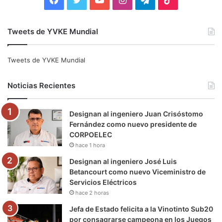
a
w
o
n
e
i
Tweets de YVKE Mundial
c
i
u
s
l
k
e
t
T
t
e
T
Tweets de YVKE Mundial
b
t
u
a
g
o
Noticias Recientes
o
e
b
g
r
k
Designan al ingeniero Juan Crisóstomo
o
r
e
r
a
Fernández como nuevo presidente de
CORPOELEC
k
a
m
hace 1 hora
m
Designan al ingeniero José Luis
Betancourt como nuevo Viceministro de
Servicios Eléctricos
hace 2 horas
Jefa de Estado felicita a la Vinotinto Sub20
por consagrarse campeona en los Juegos