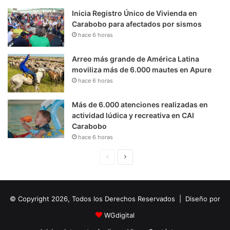
Inicia Registro Único de Vivienda en
Carabobo para afectados por sismos
hace 6 horas
Arreo más grande de América Latina
moviliza más de 6.000 mautes en Apure
hace 6 horas
Más de 6.000 atenciones realizadas en
actividad lúdica y recreativa en CAI
Carabobo
hace 6 horas
P
S
á
i
g
g
© Copyright 2026, Todos los Derechos Reservados | Diseño por
i
u
n
i
WGdigital
a
e