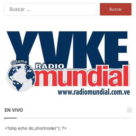
B
u
s
c
a
r
:
EN VIVO
<?php echo do_shortcode(‘‘); ?>