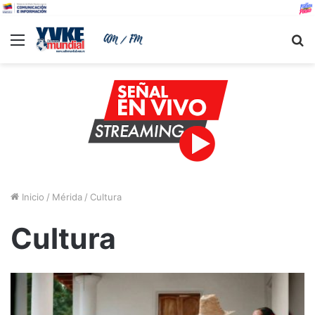
Menu
B
Inicio
/
Mérida
/
Cultura
Cultura