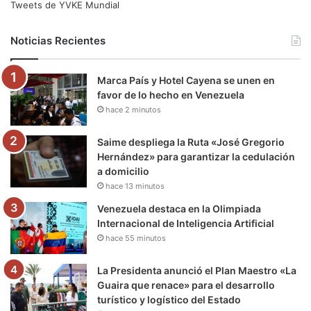
e
t
T
t
e
T
Tweets de YVKE Mundial
b
t
u
a
g
o
Noticias Recientes
o
e
b
g
r
k
Marca País y Hotel Cayena se unen en
o
r
e
r
a
favor de lo hecho en Venezuela
hace 2 minutos
k
a
m
m
Saime despliega la Ruta «José Gregorio
Hernández» para garantizar la cedulación
a domicilio
hace 13 minutos
Venezuela destaca en la Olimpiada
Internacional de Inteligencia Artificial
hace 55 minutos
La Presidenta anunció el Plan Maestro «La
Guaira que renace» para el desarrollo
turístico y logístico del Estado