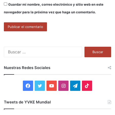
Guardar mi nombre, correo electrónico y sitio web en este
navegador para la próxima vez que haga un comentario.
B
u
s
c
Nuestras Redes Sociales
a
r
:
F
T
Y
I
T
T
a
w
o
n
e
i
Tweets de YVKE Mundial
c
i
u
s
l
k