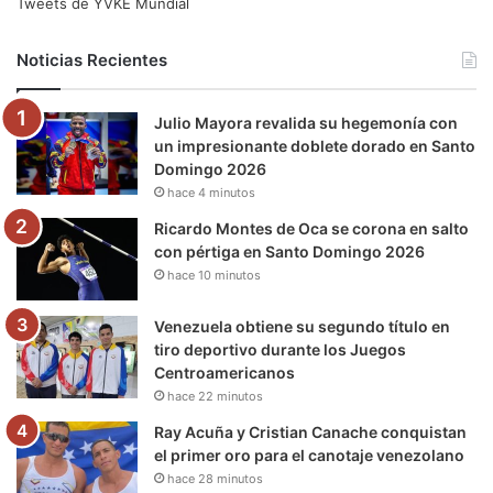
e
t
T
t
e
T
Tweets de YVKE Mundial
b
t
u
a
g
o
Noticias Recientes
o
e
b
g
r
k
Julio Mayora revalida su hegemonía con
o
r
e
r
a
un impresionante doblete dorado en Santo
Domingo 2026
k
a
m
hace 4 minutos
m
Ricardo Montes de Oca se corona en salto
con pértiga en Santo Domingo 2026
hace 10 minutos
Venezuela obtiene su segundo título en
tiro deportivo durante los Juegos
Centroamericanos
hace 22 minutos
Ray Acuña y Cristian Canache conquistan
el primer oro para el canotaje venezolano
hace 28 minutos