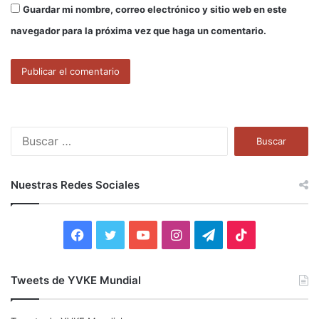
Guardar mi nombre, correo electrónico y sitio web en este
navegador para la próxima vez que haga un comentario.
B
u
s
c
Nuestras Redes Sociales
a
r
:
F
T
Y
I
T
T
a
w
o
n
e
i
Tweets de YVKE Mundial
c
i
u
s
l
k