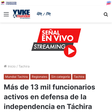
Menu
B
Inicio
/
Tachira
Mundial Tachira
Regionales
Sin categoría
Tachira
Más de 13 mil funcionarios
activos en defensa de la
independencia en Táchira