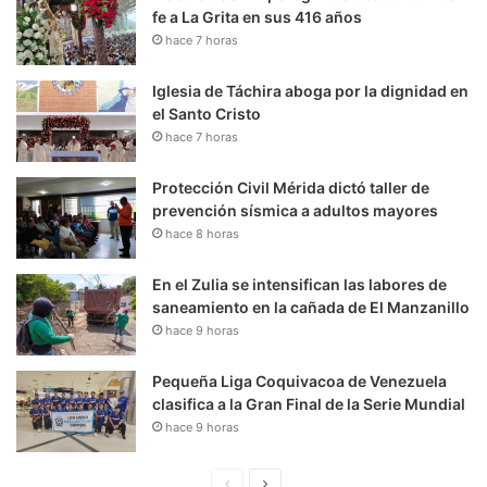
fe a La Grita en sus 416 años
hace 7 horas
Iglesia de Táchira aboga por la dignidad en
el Santo Cristo
hace 7 horas
Protección Civil Mérida dictó taller de
prevención sísmica a adultos mayores
hace 8 horas
En el Zulia se intensifican las labores de
saneamiento en la cañada de El Manzanillo
hace 9 horas
Pequeña Liga Coquivacoa de Venezuela
clasifica a la Gran Final de la Serie Mundial
hace 9 horas
P
S