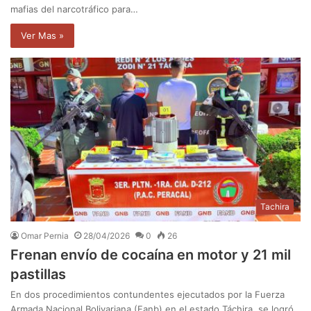
mafias del narcotráfico para…
Ver Mas »
Tachira
Omar Pernia
28/04/2026
0
26
Frenan envío de cocaína en motor y 21 mil
pastillas
En dos procedimientos contundentes ejecutados por la Fuerza
Armada Nacional Bolivariana (Fanb) en el estado Táchira, se logró