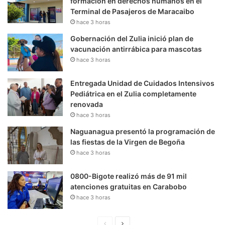
formación en derechos humanos en el
Terminal de Pasajeros de Maracaibo
hace 3 horas
Gobernación del Zulia inició plan de
vacunación antirrábica para mascotas
hace 3 horas
Entregada Unidad de Cuidados Intensivos
Pediátrica en el Zulia completamente
renovada
hace 3 horas
Naguanagua presentó la programación de
las fiestas de la Virgen de Begoña
hace 3 horas
0800-Bigote realizó más de 91 mil
atenciones gratuitas en Carabobo
hace 3 horas
P
S