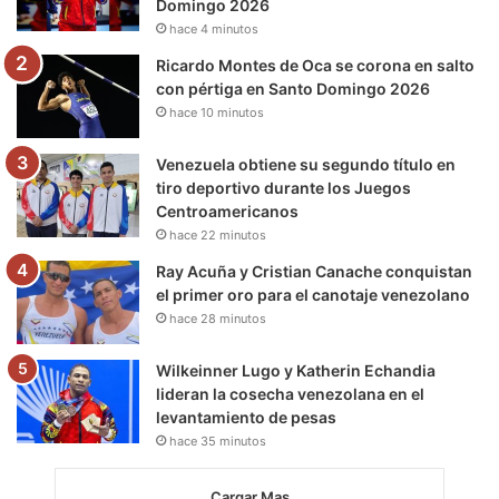
Domingo 2026
k
a
m
hace 4 minutos
m
Ricardo Montes de Oca se corona en salto
con pértiga en Santo Domingo 2026
hace 10 minutos
Venezuela obtiene su segundo título en
tiro deportivo durante los Juegos
Centroamericanos
hace 22 minutos
Ray Acuña y Cristian Canache conquistan
el primer oro para el canotaje venezolano
hace 28 minutos
Wilkeinner Lugo y Katherin Echandia
lideran la cosecha venezolana en el
levantamiento de pesas
hace 35 minutos
Cargar Mas