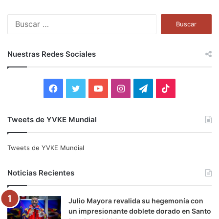
B
u
s
c
Nuestras Redes Sociales
a
r
:
F
T
Y
I
T
T
a
w
o
n
e
i
Tweets de YVKE Mundial
c
i
u
s
l
k
e
t
T
t
e
T
Tweets de YVKE Mundial
b
t
u
a
g
o
Noticias Recientes
o
e
b
g
r
k
Julio Mayora revalida su hegemonía con
o
r
e
r
a
un impresionante doblete dorado en Santo