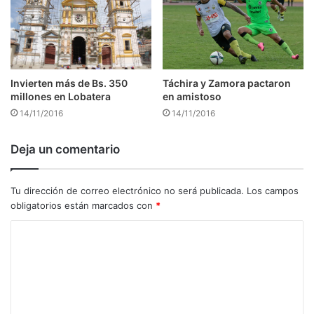
Táchira y Zamora pactaron
Invierten más de Bs. 350
en amistoso
millones en Lobatera
14/11/2016
14/11/2016
Deja un comentario
Tu dirección de correo electrónico no será publicada.
Los campos
obligatorios están marcados con
*
C
o
m
e