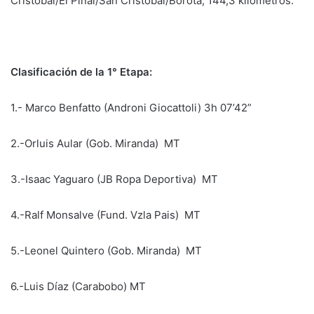
Cristóbal/El Piñal/San Cristóbal/Borotá, 144,3 kilómetros.
Clasificación de la 1° Etapa:
1.- Marco Benfatto (Androni Giocattoli) 3h 07’42”
2.-Orluis Aular (Gob. Miranda) MT
3.-Isaac Yaguaro (JB Ropa Deportiva) MT
4.-Ralf Monsalve (Fund. Vzla Pais) MT
5.-Leonel Quintero (Gob. Miranda) MT
6.-Luis Díaz (Carabobo) MT