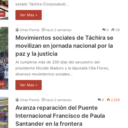
estado Táchira (Corposalud)…
les
Ver Mas »
Omar Pernia
hace 2 semanas
0
38
Movimientos sociales de Táchira se
movilizan en jornada nacional por la
paz y la justicia
Al cumplirse más de 200 días del secuestro del
presidente Nicolás Maduro y la diputada Cilia Flores,
diversos movimientos sociales…
ica
Ver Mas »
Omar Pernia
hace 2 semanas
0
2.259
Avanza reparación del Puente
Internacional Francisco de Paula
Santander en la frontera