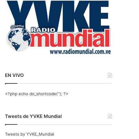
r
:
EN VIVO
<?php echo do_shortcode(‘‘); ?>
Tweets de YVKE Mundial
Tweets by YVKE_Mundial