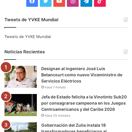
F
T
Y
I
T
T
a
w
o
n
e
i
Tweets de YVKE Mundial
c
i
u
s
l
k
e
t
T
t
e
T
Tweets de YVKE Mundial
b
t
u
a
g
o
Noticias Recientes
o
e
b
g
r
k
Designan al ingeniero José Luis
o
r
e
r
a
Betancourt como nuevo Viceministro de
Servicios Eléctricos
k
a
m
hace 1 minuto
m
Jefa de Estado felicita a la Vinotinto Sub20
por consagrarse campeona en los Juegos
Centroamericanos y del Caribe 2026
hace 25 minutos
Gobernación del Zulia instala 18
transformadores beneficiaron al