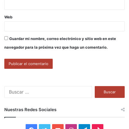
*
Web
Guardar mi nombre, correo electrónico y sitio web en este
navegador para la próxima vez que haga un comentario.
B
u
s
c
Nuestras Redes Sociales
a
r
: