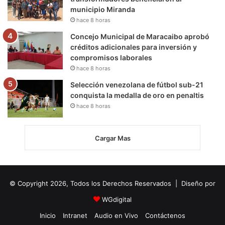
municipio Miranda
hace 8 horas
Concejo Municipal de Maracaibo aprobó
créditos adicionales para inversión y
compromisos laborales
hace 8 horas
Selección venezolana de fútbol sub-21
conquista la medalla de oro en penaltis
hace 8 horas
Cargar Mas
© Copyright 2026, Todos los Derechos Reservados | Diseño por
WGdigital
Inicio
Intranet
Audio en Vivo
Contáctenos