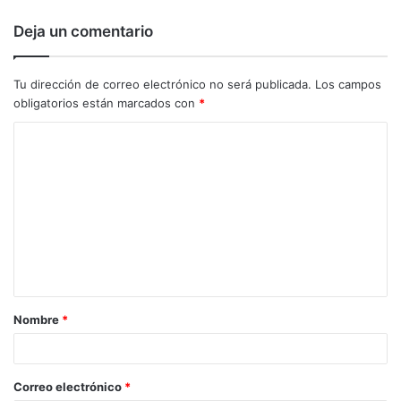
Deja un comentario
Tu dirección de correo electrónico no será publicada.
Los campos
obligatorios están marcados con
*
C
o
m
e
n
t
a
Nombre
*
r
i
o
Correo electrónico
*