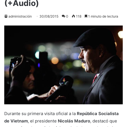
(+Audio)
administración
30/08/2015
0
118
1 minuto de lectura
Durante su primera visita oficial a la
República Socialista
de Vietnam
, el presidente
Nicolás Maduro
, destacó que