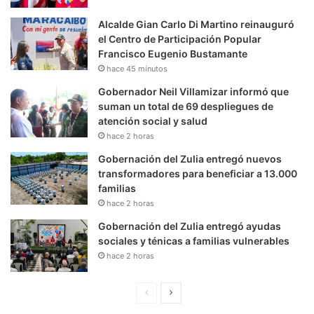
Alcalde Gian Carlo Di Martino reinauguró
el Centro de Participación Popular
Francisco Eugenio Bustamante
hace 45 minutos
Gobernador Neil Villamizar informó que
suman un total de 69 despliegues de
atención social y salud
hace 2 horas
Gobernación del Zulia entregó nuevos
transformadores para beneficiar a 13.000
familias
hace 2 horas
Gobernación del Zulia entregó ayudas
sociales y ténicas a familias vulnerables
hace 2 horas
P
S
á
i