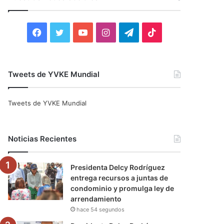
r
:
F
T
Y
I
T
T
a
w
o
n
e
i
c
i
u
s
l
k
Tweets de YVKE Mundial
e
t
T
t
e
T
Tweets de YVKE Mundial
b
t
u
a
g
o
o
e
b
g
r
k
Noticias Recientes
o
r
e
r
a
Presidenta Delcy Rodríguez
k
a
m
entrega recursos a juntas de
condominio y promulga ley de
m
arrendamiento
hace 54 segundos