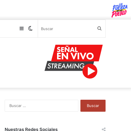
Sidebar
Switch
Buscar
skin
B
u
s
c
a
Nuestras Redes Sociales