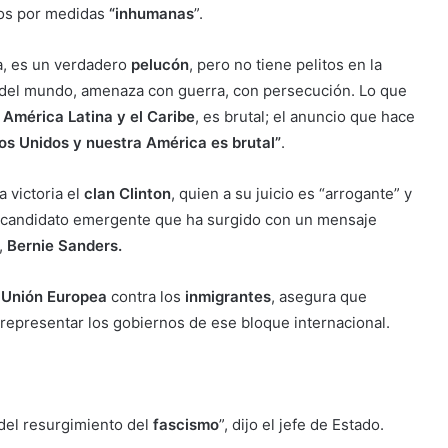
os por medidas
“inhumanas
”.
ra, es un verdadero
pelucón
, pero no tiene pelitos en la
s del mundo, amenaza con guerra, con persecución. Lo que
América Latina y el Caribe
, es brutal; el anuncio que hace
dos Unidos y nuestra América es brutal”
.
 victoria el
clan Clinton
, quien a su juicio es “arrogante” y
n candidato emergente que ha surgido con un mensaje
,
Bernie Sanders.
Unión Europea
contra los
inmigrantes
, asegura que
 representar los gobiernos de ese bloque internacional.
del resurgimiento del
fascismo
”, dijo el jefe de Estado.