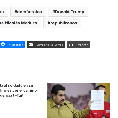
mo
demócratas
Donald Trump
te Nicolás Maduro
republicanos
Messenger
Compartir via Correo
Imprimir
ta al soldado en su
firmes por el camino
dencia (+Tuit)