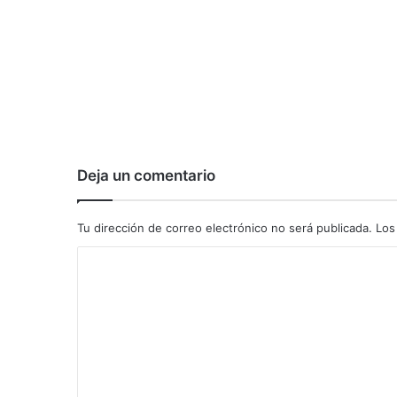
Deja un comentario
Tu dirección de correo electrónico no será publicada.
Los
C
o
m
e
n
t