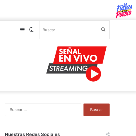
Sidebar
Switch
Buscar
skin
B
u
s
c
a
Nuestras Redes Sociales