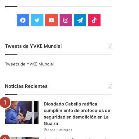
r
:
F
T
Y
I
T
T
a
w
o
n
e
i
c
i
u
s
l
k
Tweets de YVKE Mundial
e
t
T
t
e
T
Tweets de YVKE Mundial
b
t
u
a
g
o
o
e
b
g
r
k
Noticias Recientes
o
r
e
r
a
Diosdado Cabello ratifica
k
a
m
cumplimiento de protocolos de
seguridad en demolición en La
m
Guaira
hace 3 minutos