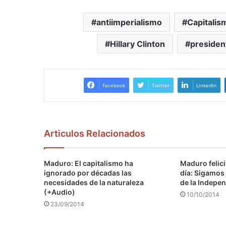
antiimperialismo
Capitalis
Hillary Clinton
presiden
Facebook
Twitter
LinkedIn
Articulos Relacionados
Maduro: El capitalismo ha
Maduro felici
ignorado por décadas las
día: Sigamos 
necesidades de la naturaleza
de la Indepen
(+Audio)
10/10/2014
23/09/2014