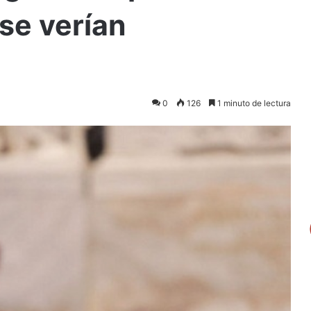
se verían
0
126
1 minuto de lectura