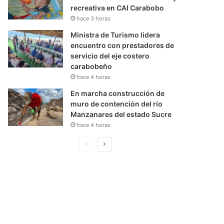
recreativa en CAI Carabobo
hace 3 horas
Ministra de Turismo lidera
encuentro con prestadores de
servicio del eje costero
carabobeño
hace 4 horas
En marcha construcción de
muro de contención del río
Manzanares del estado Sucre
hace 4 horas
P
S
á
i
g
g
i
u
n
i
a
e