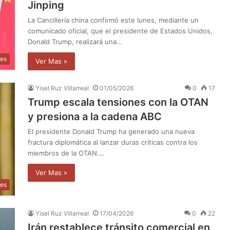
Jinping
La Cancillería china confirmó este lunes, mediante un
comunicado oficial, que el presidente de Estados Unidos,
Donald Trump, realizará una…
les
Ver Mas »
Yisel Ruz Villarreal
01/05/2026
0
17
Trump escala tensiones con la OTAN
y presiona a la cadena ABC
El presidente Donald Trump ha generado una nueva
fractura diplomática al lanzar duras críticas contra los
miembros de la OTAN.…
Ver Mas »
les
Yisel Ruz Villarreal
17/04/2026
0
22
Irán restablece tránsito comercial en