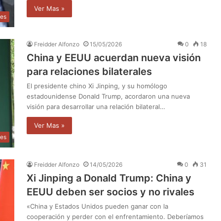
Ver Mas »
les
Freidder Alfonzo
15/05/2026
0
18
China y EEUU acuerdan nueva visión
para relaciones bilaterales
El presidente chino Xi Jinping, y su homólogo
estadounidense Donald Trump, acordaron una nueva
visión para desarrollar una relación bilateral…
Ver Mas »
les
Freidder Alfonzo
14/05/2026
0
31
Xi Jinping a Donald Trump: China y
EEUU deben ser socios y no rivales
«China y Estados Unidos pueden ganar con la
cooperación y perder con el enfrentamiento. Deberíamos