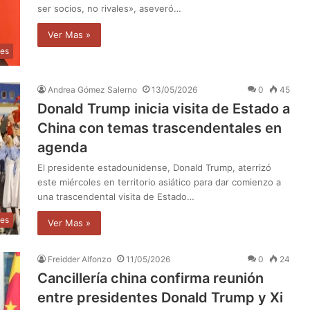
ser socios, no rivales», aseveró…
Ver Mas »
les
Andrea Gómez Salerno
13/05/2026
0
45
Donald Trump inicia visita de Estado a
China con temas trascendentales en
agenda
El presidente estadounidense, Donald Trump, aterrizó
este miércoles en territorio asiático para dar comienzo a
una trascendental visita de Estado…
les
Ver Mas »
Freidder Alfonzo
11/05/2026
0
24
Cancillería china confirma reunión
entre presidentes Donald Trump y Xi