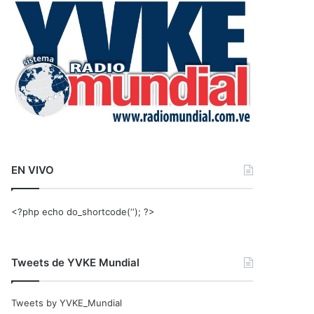
r
:
EN VIVO
<?php echo do_shortcode(‘‘); ?>
Tweets de YVKE Mundial
Tweets by YVKE_Mundial