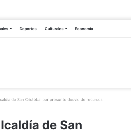
nales
Deportes
Culturales
Economía
alcaldía de San Cristóbal por presunto desvío de recursos
alcaldía de San