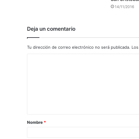
14/11/2016
Deja un comentario
Tu dirección de correo electrónico no será publicada.
Los
C
o
m
e
n
t
a
Nombre
*
r
i