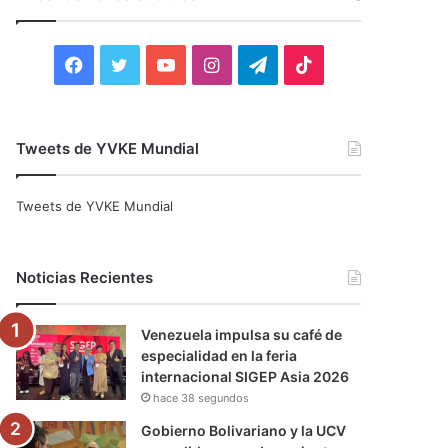
r
:
F
T
Y
I
T
T
a
w
o
n
e
i
c
i
u
s
l
k
Tweets de YVKE Mundial
e
t
T
t
e
T
Tweets de YVKE Mundial
b
t
u
a
g
o
o
e
b
g
r
k
Noticias Recientes
o
r
e
r
a
Venezuela impulsa su café de
k
a
m
especialidad en la feria
internacional SIGEP Asia 2026
m
hace 38 segundos
Gobierno Bolivariano y la UCV