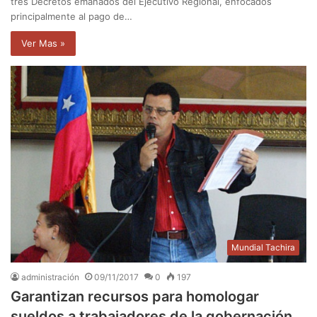
tres Decretos emanados del Ejecutivo Regional, enfocados
principalmente al pago de…
Ver Mas »
Mundial Tachira
administración
09/11/2017
0
197
Garantizan recursos para homologar
sueldos a trabajadores de la gobernación