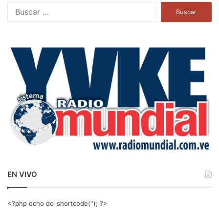
B
u
s
c
a
r
:
EN VIVO
<?php echo do_shortcode(‘‘); ?>