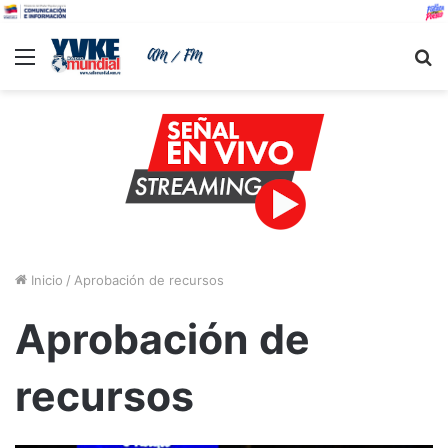
Menu
B
Inicio
/
Aprobación de recursos
Aprobación de
recursos