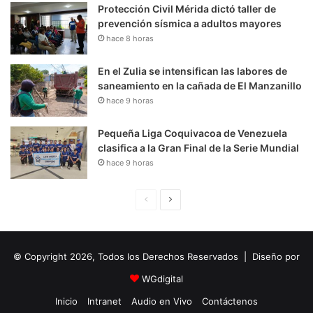
Protección Civil Mérida dictó taller de
prevención sísmica a adultos mayores
hace 8 horas
En el Zulia se intensifican las labores de
saneamiento en la cañada de El Manzanillo
hace 9 horas
Pequeña Liga Coquivacoa de Venezuela
clasifica a la Gran Final de la Serie Mundial
hace 9 horas
P
S
á
i
g
g
© Copyright 2026, Todos los Derechos Reservados | Diseño por
i
u
n
i
WGdigital
a
e
Inicio
Intranet
Audio en Vivo
Contáctenos