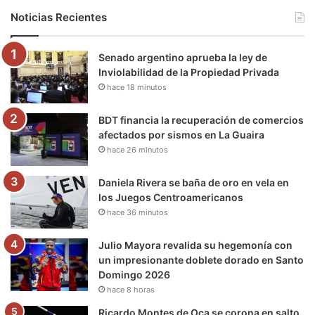
b
t
u
a
g
o
Noticias Recientes
o
e
b
g
r
k
Senado argentino aprueba la ley de
o
r
e
r
a
Inviolabilidad de la Propiedad Privada
hace 18 minutos
k
a
m
m
BDT financia la recuperación de comercios
afectados por sismos en La Guaira
hace 26 minutos
Daniela Rivera se baña de oro en vela en
los Juegos Centroamericanos
hace 36 minutos
Julio Mayora revalida su hegemonía con
un impresionante doblete dorado en Santo
Domingo 2026
hace 8 horas
Ricardo Montes de Oca se corona en salto