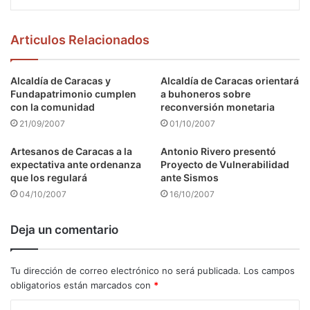
Articulos Relacionados
Alcaldía de Caracas y
Alcaldía de Caracas orientará
Fundapatrimonio cumplen
a buhoneros sobre
con la comunidad
reconversión monetaria
21/09/2007
01/10/2007
Artesanos de Caracas a la
Antonio Rivero presentó
expectativa ante ordenanza
Proyecto de Vulnerabilidad
que los regulará
ante Sismos
04/10/2007
16/10/2007
Deja un comentario
Tu dirección de correo electrónico no será publicada.
Los campos
obligatorios están marcados con
*
C