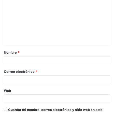
o
m
e
n
t
a
Nombre
*
r
i
o
Correo electrónico
*
*
Web
Guardar mi nombre, correo electrónico y sitio web en este