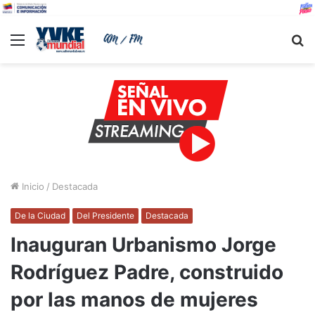
Menu
B
Inicio
/
Destacada
De la Ciudad
Del Presidente
Destacada
Inauguran Urbanismo Jorge
Rodríguez Padre, construido
por las manos de mujeres