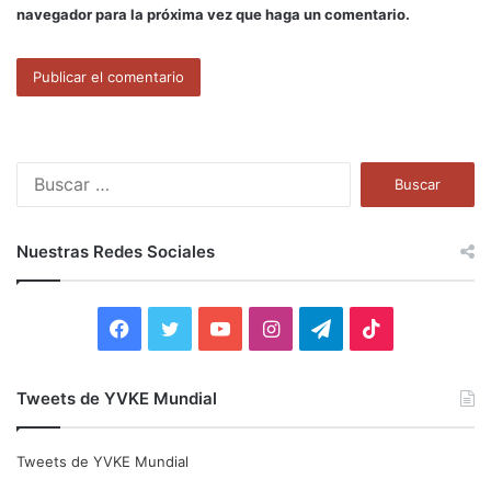
navegador para la próxima vez que haga un comentario.
B
u
s
c
Nuestras Redes Sociales
a
r
:
F
T
Y
I
T
T
a
w
o
n
e
i
Tweets de YVKE Mundial
c
i
u
s
l
k
e
t
T
t
e
T
Tweets de YVKE Mundial