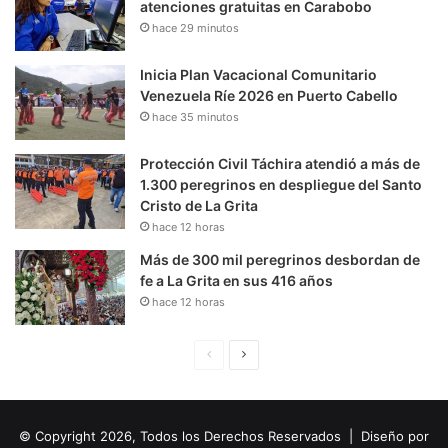
atenciones gratuitas en Carabobo
hace 29 minutos
Inicia Plan Vacacional Comunitario
Venezuela Ríe 2026 en Puerto Cabello
hace 35 minutos
Protección Civil Táchira atendió a más de
1.300 peregrinos en despliegue del Santo
Cristo de La Grita
hace 12 horas
Más de 300 mil peregrinos desbordan de
fe a La Grita en sus 416 años
hace 12 horas
P
S
á
i
g
g
© Copyright 2026, Todos los Derechos Reservados | Diseño por
i
u