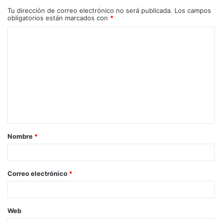
Tu dirección de correo electrónico no será publicada.
Los campos
obligatorios están marcados con
*
C
o
m
e
n
t
a
Nombre
*
r
i
o
Correo electrónico
*
*
Web