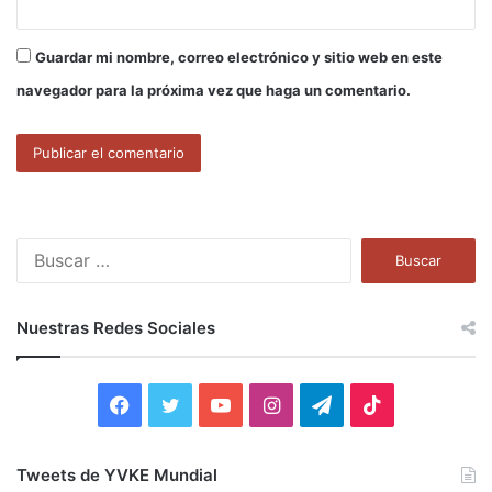
Guardar mi nombre, correo electrónico y sitio web en este
navegador para la próxima vez que haga un comentario.
B
u
s
c
Nuestras Redes Sociales
a
r
:
F
T
Y
I
T
T
a
w
o
n
e
i
Tweets de YVKE Mundial