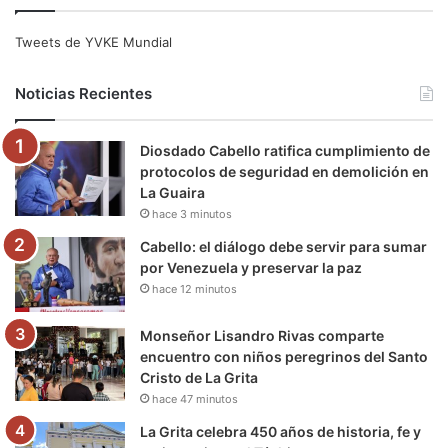
c
i
u
s
l
k
e
t
T
t
e
T
Tweets de YVKE Mundial
b
t
u
a
g
o
Noticias Recientes
o
e
b
g
r
k
Diosdado Cabello ratifica cumplimiento de
o
r
e
r
a
protocolos de seguridad en demolición en
La Guaira
k
a
m
hace 3 minutos
m
Cabello: el diálogo debe servir para sumar
por Venezuela y preservar la paz
hace 12 minutos
Monseñor Lisandro Rivas comparte
encuentro con niños peregrinos del Santo
Cristo de La Grita
hace 47 minutos
La Grita celebra 450 años de historia, fe y