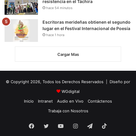
resistencia en el Táchira
hace 54 minutos
Escritoras merideñas obtienen el segundo
lugar en el Festival Internacional de Poesía
hace 1 hora
Cargar Mas
© Copyright 2026, Todos los Derechos Reservados | Diseño por
WGdigital
Inicio
Intranet
Audio en Vivo
Contáctenos
Trabaja con Nosotros
Facebook
Twitter
YouTube
Instagram
Telegram
TikTok