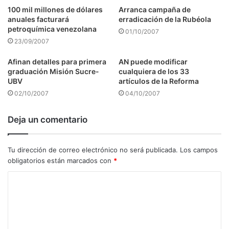
100 mil millones de dólares
Arranca campaña de
anuales facturará
erradicación de la Rubéola
petroquímica venezolana
01/10/2007
23/09/2007
Afinan detalles para primera
AN puede modificar
graduación Misión Sucre-
cualquiera de los 33
UBV
artículos de la Reforma
02/10/2007
04/10/2007
Deja un comentario
Tu dirección de correo electrónico no será publicada.
Los campos
obligatorios están marcados con
*
C
o
m
e