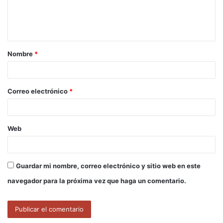
n
t
a
Nombre
*
r
i
o
Correo electrónico
*
*
Web
Guardar mi nombre, correo electrónico y sitio web en este
navegador para la próxima vez que haga un comentario.