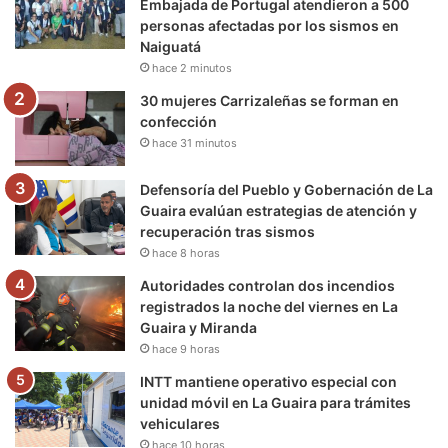
Embajada de Portugal atendieron a 500
personas afectadas por los sismos en
k
a
m
Naiguatá
hace 2 minutos
m
30 mujeres Carrizaleñas se forman en
confección
hace 31 minutos
Defensoría del Pueblo y Gobernación de La
Guaira evalúan estrategias de atención y
recuperación tras sismos
hace 8 horas
Autoridades controlan dos incendios
registrados la noche del viernes en La
Guaira y Miranda
hace 9 horas
INTT mantiene operativo especial con
unidad móvil en La Guaira para trámites
vehiculares
hace 10 horas