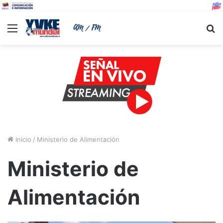
Menu
B
Inicio
/
Ministerio de Alimentación
Ministerio de
Alimentación