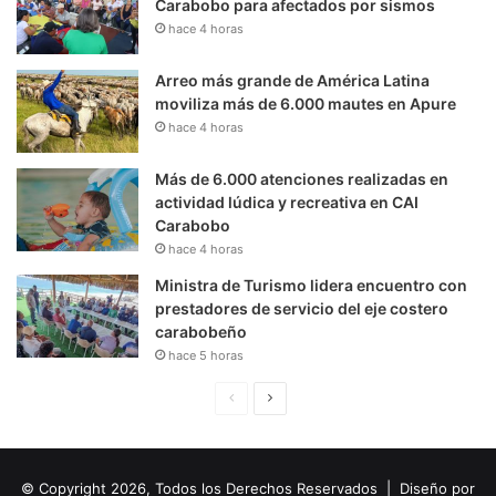
Carabobo para afectados por sismos
hace 4 horas
Arreo más grande de América Latina
moviliza más de 6.000 mautes en Apure
hace 4 horas
Más de 6.000 atenciones realizadas en
actividad lúdica y recreativa en CAI
Carabobo
hace 4 horas
Ministra de Turismo lidera encuentro con
prestadores de servicio del eje costero
carabobeño
hace 5 horas
P
S
á
i
g
g
© Copyright 2026, Todos los Derechos Reservados | Diseño por
i
u