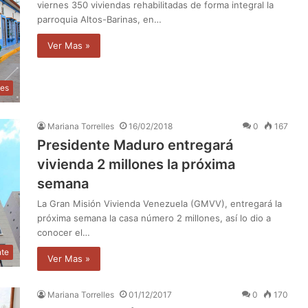
viernes 350 viviendas rehabilitadas de forma integral la
parroquia Altos-Barinas, en…
Ver Mas »
les
Mariana Torrelles
16/02/2018
0
167
Presidente Maduro entregará
vivienda 2 millones la próxima
semana
La Gran Misión Vivienda Venezuela (GMVV), entregará la
próxima semana la casa número 2 millones, así lo dio a
conocer el…
nte
Ver Mas »
Mariana Torrelles
01/12/2017
0
170