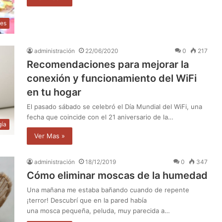
les
administración
22/06/2020
0
217
Recomendaciones para mejorar la
conexión y funcionamiento del WiFi
en tu hogar
El pasado sábado se celebró el Día Mundial del WiFi, una
fecha que coincide con el 21 aniversario de la…
gía
Ver Mas »
administración
18/12/2019
0
347
Cómo eliminar moscas de la humedad
Una mañana me estaba bañando cuando de repente
¡terror! Descubrí que en la pared había
una mosca pequeña, peluda, muy parecida a…