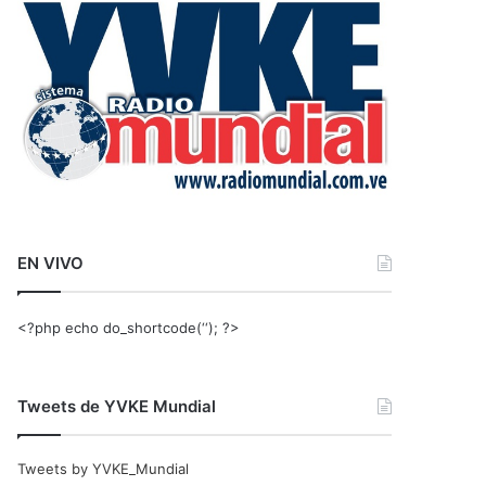
r
:
EN VIVO
<?php echo do_shortcode(‘‘); ?>
Tweets de YVKE Mundial
Tweets by YVKE_Mundial