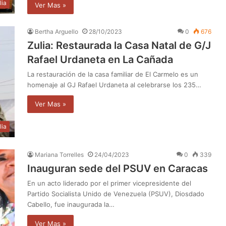
lia
Ver Mas »
Bertha Arguello
28/10/2023
0
676
Zulia: Restaurada la Casa Natal de G/J
Rafael Urdaneta en La Cañada
La restauración de la casa familiar de El Carmelo es un
homenaje al GJ Rafael Urdaneta al celebrarse los 235…
Ver Mas »
lia
Mariana Torrelles
24/04/2023
0
339
Inauguran sede del PSUV en Caracas
En un acto liderado por el primer vicepresidente del
Partido Socialista Unido de Venezuela (PSUV), Diosdado
Cabello, fue inaugurada la…
Ver Mas »