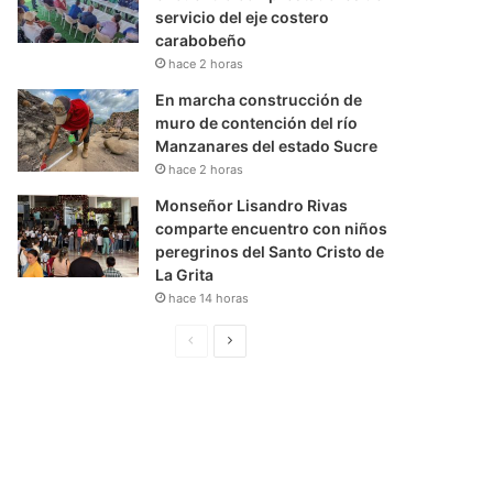
servicio del eje costero
carabobeño
hace 2 horas
En marcha construcción de
muro de contención del río
Manzanares del estado Sucre
hace 2 horas
Monseñor Lisandro Rivas
comparte encuentro con niños
peregrinos del Santo Cristo de
La Grita
hace 14 horas
P
S
á
i
g
g
i
u
n
i