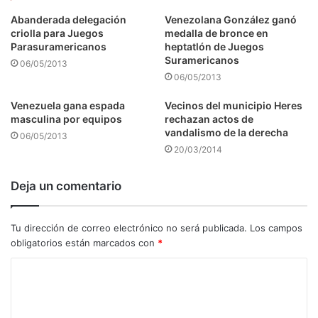
Abanderada delegación
Venezolana González ganó
criolla para Juegos
medalla de bronce en
Parasuramericanos
heptatlón de Juegos
Suramericanos
06/05/2013
06/05/2013
Venezuela gana espada
Vecinos del municipio Heres
masculina por equipos
rechazan actos de
vandalismo de la derecha
06/05/2013
20/03/2014
Deja un comentario
Tu dirección de correo electrónico no será publicada.
Los campos
obligatorios están marcados con
*
C
o
m