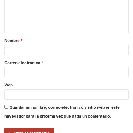
e
n
t
a
Nombre
*
r
i
o
Correo electrónico
*
*
Web
Guardar mi nombre, correo electrónico y sitio web en este
navegador para la próxima vez que haga un comentario.