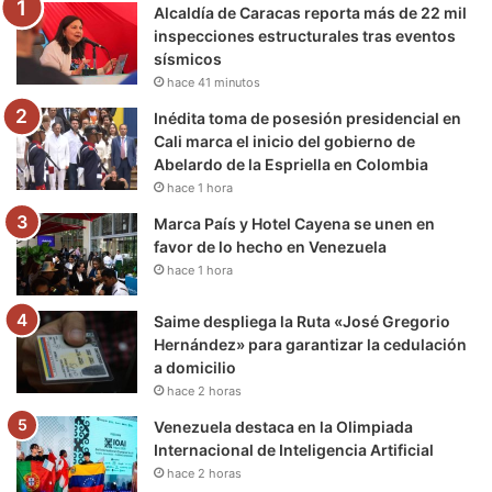
Alcaldía de Caracas reporta más de 22 mil
o
r
e
r
a
inspecciones estructurales tras eventos
sísmicos
k
a
m
hace 41 minutos
m
Inédita toma de posesión presidencial en
Cali marca el inicio del gobierno de
Abelardo de la Espriella en Colombia
hace 1 hora
Marca País y Hotel Cayena se unen en
favor de lo hecho en Venezuela
hace 1 hora
Saime despliega la Ruta «José Gregorio
Hernández» para garantizar la cedulación
a domicilio
hace 2 horas
Venezuela destaca en la Olimpiada
Internacional de Inteligencia Artificial
hace 2 horas