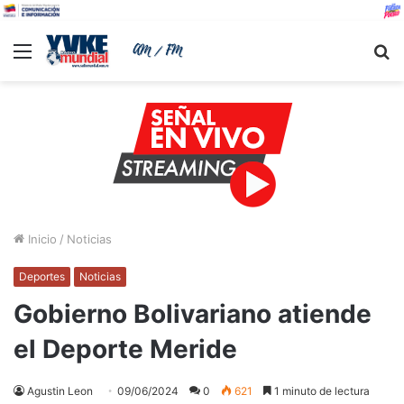
Menu
B
Inicio
/
Noticias
Deportes
Noticias
Gobierno Bolivariano atiende
el Deporte Meride
Agustin Leon
09/06/2024
0
621
1 minuto de lectura