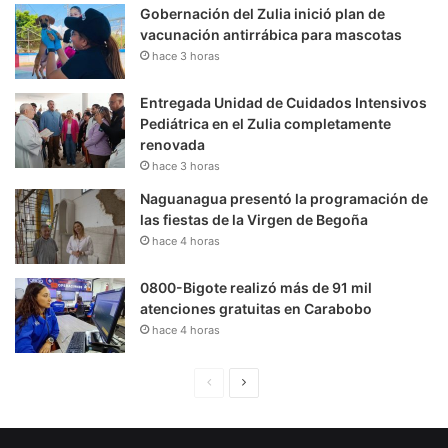
Gobernación del Zulia inició plan de
vacunación antirrábica para mascotas
hace 3 horas
Entregada Unidad de Cuidados Intensivos
Pediátrica en el Zulia completamente
renovada
hace 3 horas
Naguanagua presentó la programación de
las fiestas de la Virgen de Begoña
hace 4 horas
0800-Bigote realizó más de 91 mil
atenciones gratuitas en Carabobo
hace 4 horas
P
S
á
i
g
g