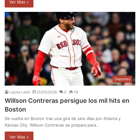
Ver Mas »
Deportes
Leyne León
21/05/2026
0
19
Willson Contreras persigue los mil hits en
Boston
De vuelta en Boston tras una gira de seis días por Atlanta y
Kansas City, Willson Contreras se prepara para…
Ver Mas »