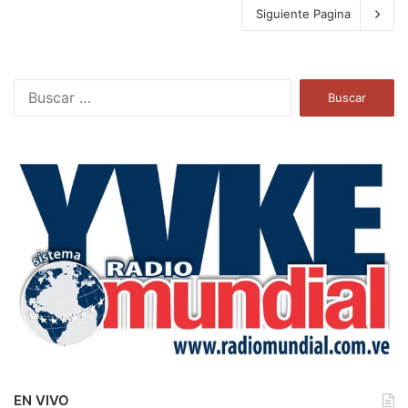
Siguiente Pagina
B
u
s
c
a
r
:
EN VIVO