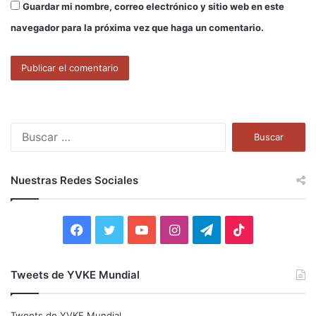
Guardar mi nombre, correo electrónico y sitio web en este
navegador para la próxima vez que haga un comentario.
B
u
s
c
Nuestras Redes Sociales
a
r
:
F
T
Y
I
T
T
a
w
o
n
e
i
Tweets de YVKE Mundial
c
i
u
s
l
k
e
t
T
t
e
T
Tweets de YVKE Mundial