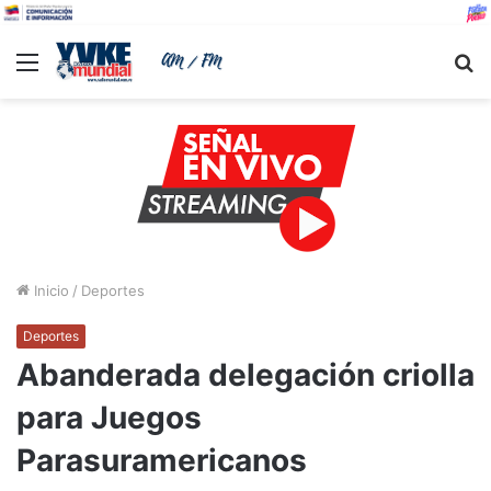
Menu
B
Inicio
/
Deportes
Deportes
Abanderada delegación criolla
para Juegos
Parasuramericanos