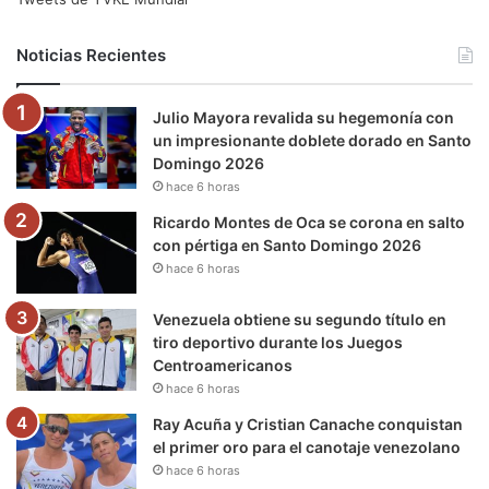
b
t
u
a
g
o
Noticias Recientes
o
e
b
g
r
k
Julio Mayora revalida su hegemonía con
o
r
e
r
a
un impresionante doblete dorado en Santo
Domingo 2026
k
a
m
hace 6 horas
m
Ricardo Montes de Oca se corona en salto
con pértiga en Santo Domingo 2026
hace 6 horas
Venezuela obtiene su segundo título en
tiro deportivo durante los Juegos
Centroamericanos
hace 6 horas
Ray Acuña y Cristian Canache conquistan
el primer oro para el canotaje venezolano
hace 6 horas