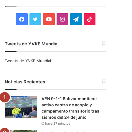
r
:
F
T
Y
I
T
T
a
w
o
n
e
i
c
i
u
s
l
k
Tweets de YVKE Mundial
e
t
T
t
e
T
Tweets de YVKE Mundial
b
t
u
a
g
o
o
e
b
g
r
k
Noticias Recientes
o
r
e
r
a
VEN 9-1-1 Bolívar mantiene
k
a
m
activo centro de acopio y
campamento transitorio tras
m
sismos del 24 de junio
hace 27 minutos