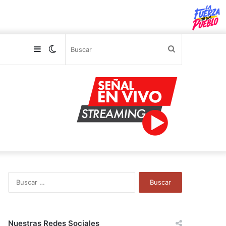
Sidebar
Switch
Buscar
skin
B
u
s
c
a
Nuestras Redes Sociales