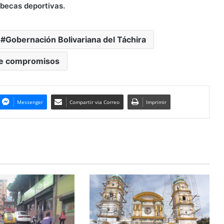
 becas deportivas.
Gobernación Bolivariana del Táchira
e compromisos
Messenger
Compartir via Correo
Imprimir