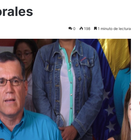
rales
0
198
1 minuto de lectura