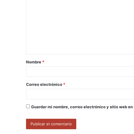
C
o
m
e
n
t
a
Nombre
*
r
i
o
Correo electrónico
*
*
Guardar mi nombre, correo electrónico y sitio web en