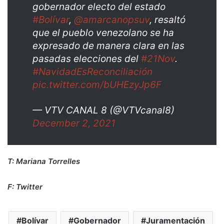
gobernador electo del estado
#Bolívar
,
@amarcanopsuv
, resaltó
que el pueblo venezolano se ha
expresado de manera clara en las
pasadas elecciones del
#21Nov
.
#NavidadEsReconciliación
pic.twitter.com/bUHEzyJp6F
— VTV CANAL 8 (@VTVcanal8)
December 2, 2021
T: Mariana Torrelles
F: Twitter
Bolívar
Gobernador
Juramentación