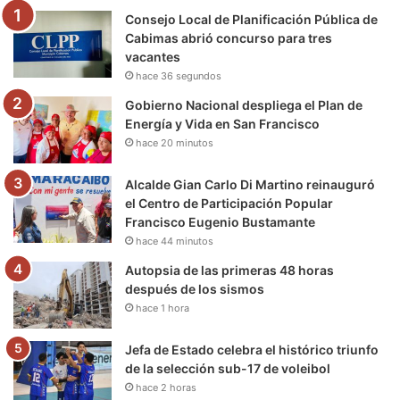
Consejo Local de Planificación Pública de
o
r
e
r
a
Cabimas abrió concurso para tres
vacantes
k
a
m
hace 36 segundos
m
Gobierno Nacional despliega el Plan de
Energía y Vida en San Francisco
hace 20 minutos
Alcalde Gian Carlo Di Martino reinauguró
el Centro de Participación Popular
Francisco Eugenio Bustamante
hace 44 minutos
Autopsia de las primeras 48 horas
después de los sismos
hace 1 hora
Jefa de Estado celebra el histórico triunfo
de la selección sub-17 de voleibol
hace 2 horas