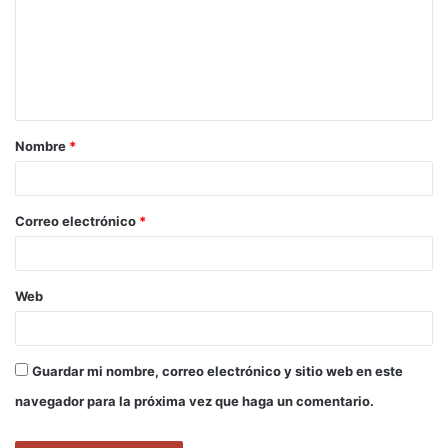
m
e
n
t
a
Nombre
*
r
i
o
Correo electrónico
*
*
Web
Guardar mi nombre, correo electrónico y sitio web en este
navegador para la próxima vez que haga un comentario.