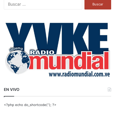
B
u
s
c
a
r
:
EN VIVO
<?php echo do_shortcode(‘‘); ?>