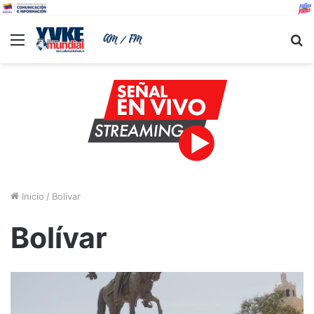
Menu
B
Inicio
/
Bolívar
Bolívar