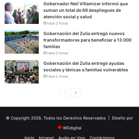
Gobernador Neil Villamizar informó que
suman un total de 69 despliegues de
atención social y salud
hace 2 horas
Gobernación del Zulia entregó nuevos
transformadores para beneficiar a 13.000
familias
hace 2 horas
Gobernación del Zulia entregó ayudas
sociales y ténicas a familias vulnerables
hace 2 horas
P
S
á
i
g
g
© Copyright 2026, Todos los Derechos Reservados | Diseño por
i
u
n
i
WGdigital
a
e
Inicio
Intranet
Audio en Vivo
Contáctenos