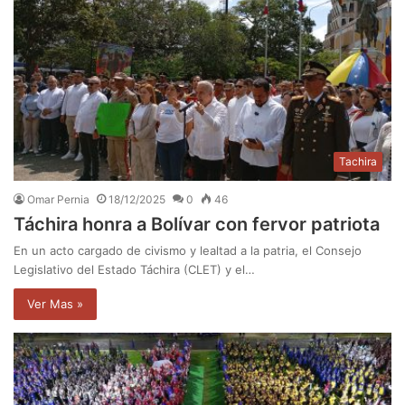
Tachira
Omar Pernia
18/12/2025
0
46
Táchira honra a Bolívar con fervor patriota
En un acto cargado de civismo y lealtad a la patria, el Consejo
Legislativo del Estado Táchira (CLET) y el…
Ver Mas »